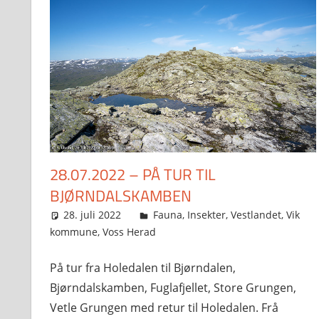
28.07.2022 – PÅ TUR TIL
BJØRNDALSKAMBEN
28. juli 2022
Svein
Fauna
,
Insekter
,
Vestlandet
,
Vik
kommune
,
Voss Herad
På tur fra Holedalen til Bjørndalen,
Bjørndalskamben, Fuglafjellet, Store Grungen,
Vetle Grungen med retur til Holedalen. Frå