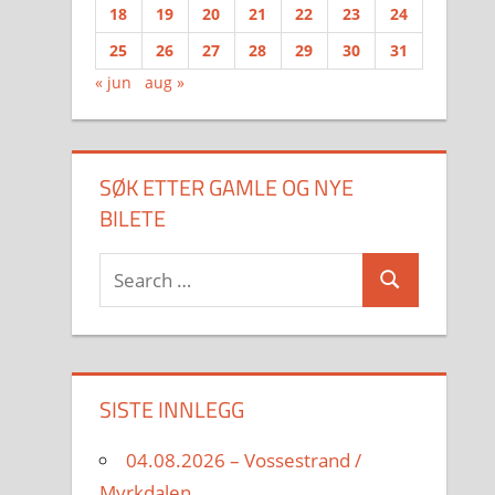
18
19
20
21
22
23
24
25
26
27
28
29
30
31
« jun
aug »
SØK ETTER GAMLE OG NYE
BILETE
Search
Search
for:
SISTE INNLEGG
04.08.2026 – Vossestrand /
Myrkdalen