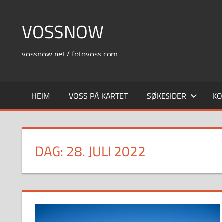
Skip
to
VOSSNOW
content
vossnow.net / fotovoss.com
HEIM
VOSS PÅ KARTET
SØKESIDER
KO
DAG:
28. JULI 2022