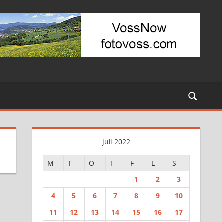
juli 2022
M
T
O
T
F
L
S
1
2
3
4
5
6
7
8
9
10
11
12
13
14
15
16
17