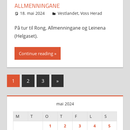
ALLMENNINGANE
18. mai 2024
Svein
Vestlandet
,
Voss Herad
På tur til Rong, Allmenningane og Leinena
(Helgaset).
Continue reading
Sidepaginering
Next
1
2
3
»
Posts
mai 2024
M
T
O
T
F
L
S
1
2
3
4
5