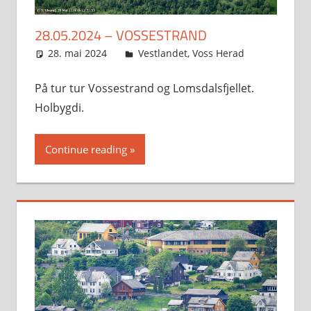
28.05.2024 – VOSSESTRAND
28. mai 2024
Svein
Vestlandet
,
Voss Herad
På tur tur Vossestrand og Lomsdalsfjellet.
Holbygdi.
Continue reading