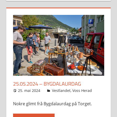
25.05.2024 – BYGDALAURDAG
25. mai 2024
Svein
Vestlandet
,
Voss Herad
Nokre glimt frå Bygdalaurdag på Torget.