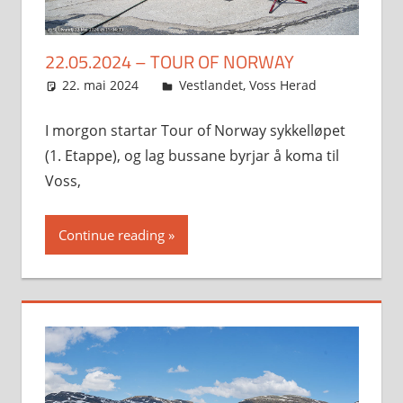
22.05.2024 – TOUR OF NORWAY
22. mai 2024
Svein
Vestlandet
,
Voss Herad
I morgon startar Tour of Norway sykkelløpet
(1. Etappe), og lag bussane byrjar å koma til
Voss,
Continue reading