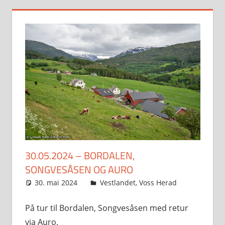
30.05.2024 – BORDALEN,
SONGVESÅSEN OG AURO
30. mai 2024
Svein
Vestlandet
,
Voss Herad
På tur til Bordalen, Songvesåsen med retur
via Auro.