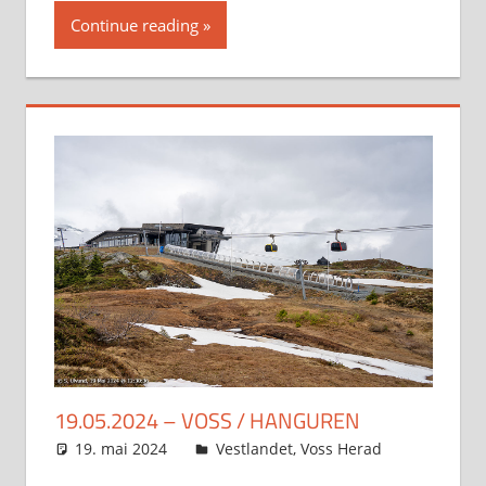
Continue reading
19.05.2024 – VOSS / HANGUREN
19. mai 2024
Svein
Vestlandet
,
Voss Herad