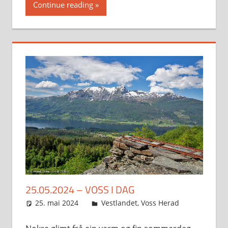
Continue reading
25.05.2024 – VOSS I DAG
25. mai 2024
Svein
Vestlandet
,
Voss Herad