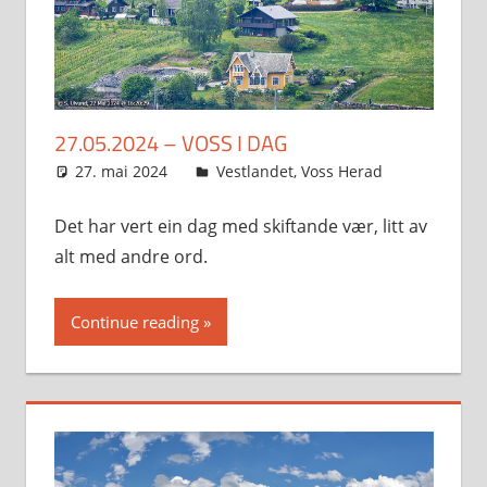
27.05.2024 – VOSS I DAG
27. mai 2024
Svein
Vestlandet
,
Voss Herad
Det har vert ein dag med skiftande vær, litt av
alt med andre ord.
Continue reading