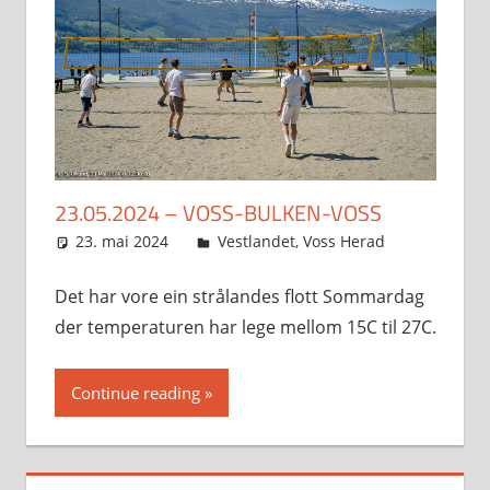
23.05.2024 – VOSS-BULKEN-VOSS
23. mai 2024
Svein
Vestlandet
,
Voss Herad
Det har vore ein strålandes flott Sommardag
der temperaturen har lege mellom 15C til 27C.
Continue reading