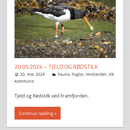
20.05.2024 – TJELD OG RØDSTILK
20. mai 2024
Svein
Fauna
,
Fuglar
,
Vestlandet
,
Vik
kommune
Tjeld og Rødstilk ved Framfjorden.
Continue reading