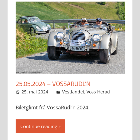
25.05.2024 – VOSSARUDL’N
25. mai 2024
Svein
Vestlandet
,
Voss Herad
Biletglimt frå VossaRudl’n 2024.
Continue reading