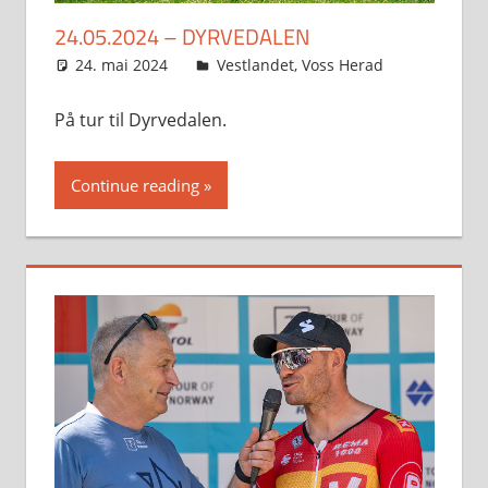
24.05.2024 – DYRVEDALEN
24. mai 2024
Svein
Vestlandet
,
Voss Herad
På tur til Dyrvedalen.
Continue reading