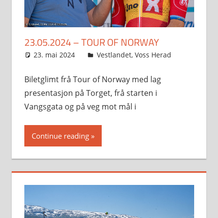
23.05.2024 – TOUR OF NORWAY
23. mai 2024
Svein
Vestlandet
,
Voss Herad
Biletglimt frå Tour of Norway med lag
presentasjon på Torget, frå starten i
Vangsgata og på veg mot mål i
Continue reading