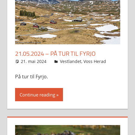
21.05.2024 – PÅ TUR TIL FYRJO
21. mai 2024
Svein
Vestlandet
,
Voss Herad
På tur til Fyrjo.
Continue reading