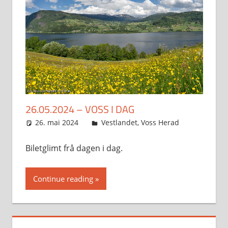
26.05.2024 – VOSS I DAG
26. mai 2024
Svein
Vestlandet
,
Voss Herad
Biletglimt frå dagen i dag.
Continue reading