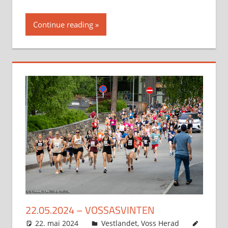
Continue reading
22.05.2024 – VOSSASVINTEN
22. mai 2024
Svein
Vestlandet
,
Voss Herad