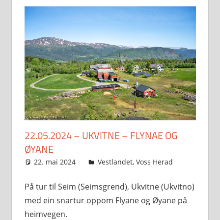
22.05.2024 – UKVITNE – FLYNAE OG
ØYANE
22. mai 2024
Svein
Vestlandet
,
Voss Herad
På tur til Seim (Seimsgrend), Ukvitne (Ukvitno)
med ein snartur oppom Flyane og Øyane på
heimvegen.