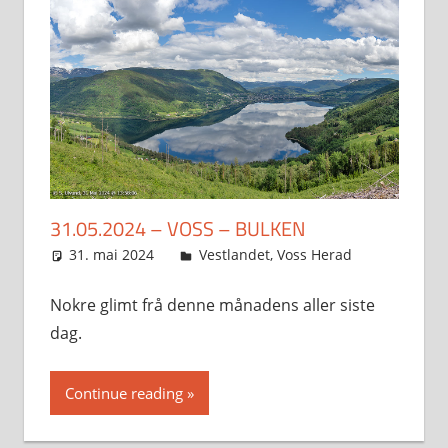
31.05.2024 – VOSS – BULKEN
31. mai 2024
Svein
Vestlandet
,
Voss Herad
Nokre glimt frå denne månadens aller siste
dag.
Continue reading