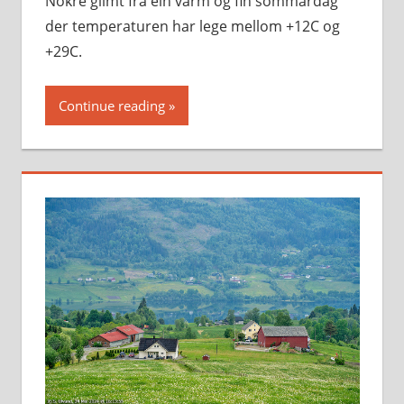
Nokre glimt frå ein varm og fin sommardag
der temperaturen har lege mellom +12C og
+29C.
Continue reading