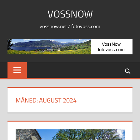
Skip
VOSSNOW
to
content
vossnow.net / fotovoss.com
MÅNED:
AUGUST 2024