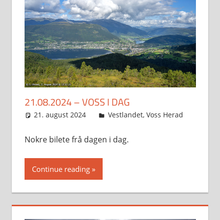
21.08.2024 – VOSS I DAG
21. august 2024
Svein
Vestlandet
,
Voss Herad
Nokre bilete frå dagen i dag.
Continue reading