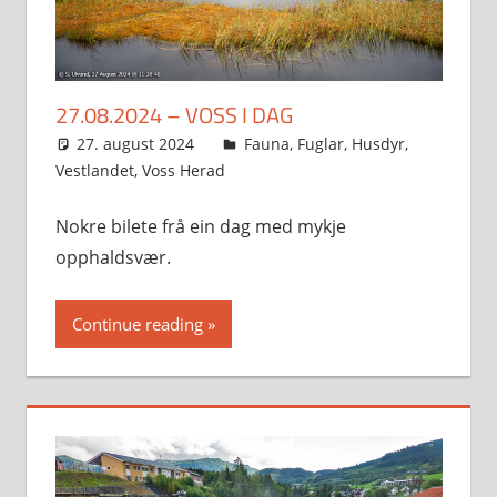
27.08.2024 – VOSS I DAG
27. august 2024
Svein
Fauna
,
Fuglar
,
Husdyr
,
Vestlandet
,
Voss Herad
Nokre bilete frå ein dag med mykje
opphaldsvær.
Continue reading