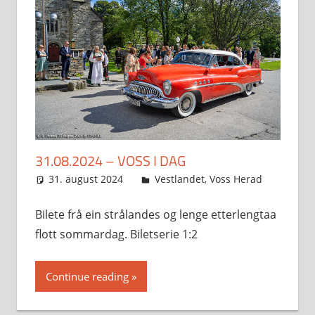
31.08.2024 – VOSS I DAG
31. august 2024
Svein
Vestlandet
,
Voss Herad
Bilete frå ein strålandes og lenge etterlengtaa
flott sommardag. Biletserie 1:2
Continue reading