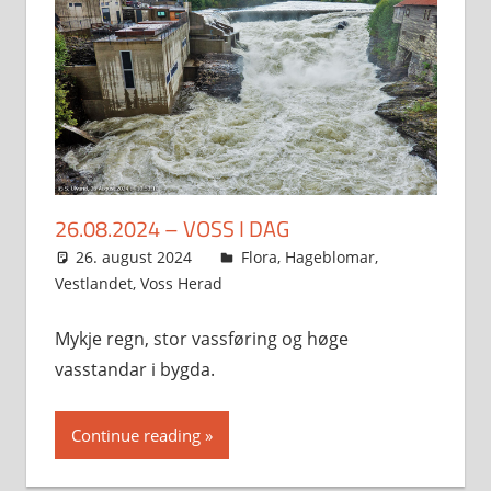
26.08.2024 – VOSS I DAG
26. august 2024
Svein
Flora
,
Hageblomar
,
Vestlandet
,
Voss Herad
Mykje regn, stor vassføring og høge
vasstandar i bygda.
Continue reading