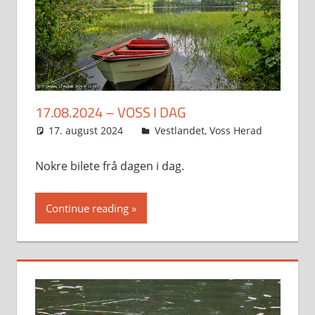
17.08.2024 – VOSS I DAG
17. august 2024
Svein
Vestlandet
,
Voss Herad
Nokre bilete frå dagen i dag.
Continue reading