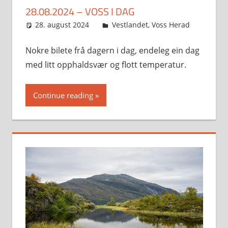
28.08.2024 – VOSS I DAG
28. august 2024
Svein
Vestlandet
,
Voss Herad
Nokre bilete frå dagern i dag, endeleg ein dag
med litt opphaldsvær og flott temperatur.
Continue reading