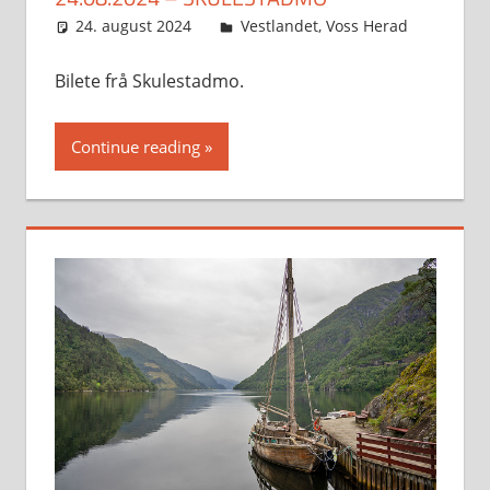
24. august 2024
Svein
Vestlandet
,
Voss Herad
Bilete frå Skulestadmo.
Continue reading