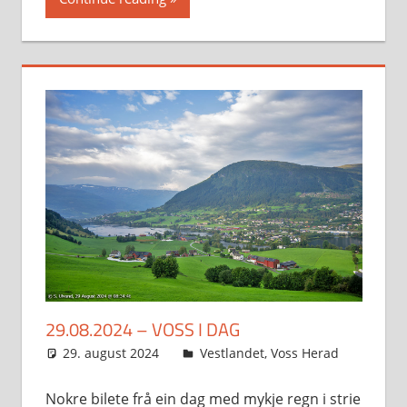
29.08.2024 – VOSS I DAG
29. august 2024
Svein
Vestlandet
,
Voss Herad
Nokre bilete frå ein dag med mykje regn i strie