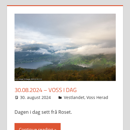
30.08.2024 – VOSS I DAG
30. august 2024
Svein
Vestlandet
,
Voss Herad
Dagen i dag sett frå Roset.
Continue reading