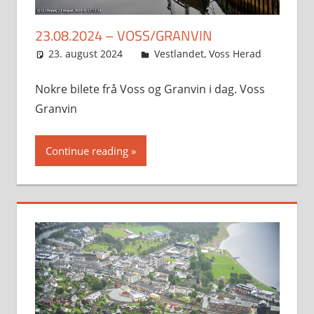
23.08.2024 – VOSS/GRANVIN
23. august 2024
Svein
Vestlandet
,
Voss Herad
Nokre bilete frå Voss og Granvin i dag. Voss
Granvin
Continue reading