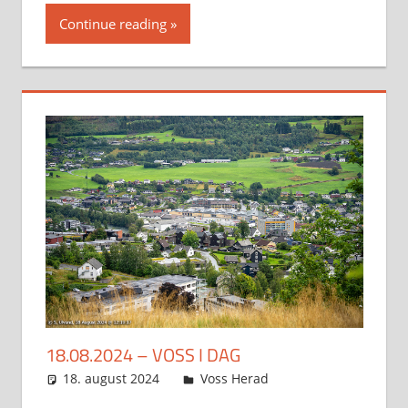
Continue reading
18.08.2024 – VOSS I DAG
18. august 2024
Svein
Voss Herad