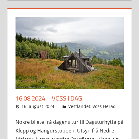
16.08.2024 – VOSS I DAG
16. august 2024
Svein
Vestlandet
,
Voss Herad
Nokre bilete frå dagens tur til Dagsturhytta på
Klepp og Hangurstoppen. Utsyn frå Nedre