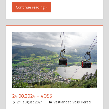
Continue reading
24.08.2024 – VOSS
24. august 2024
Svein
Vestlandet
,
Voss Herad