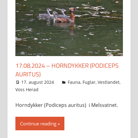
17.08.2024 – HORNDYKKER (PODICEPS
AURITUS)
17. august 2024
Svein
Fauna
,
Fuglar
,
Vestlandet
,
Voss Herad
Horndykker (Podiceps auritus) i Melsvatnet.
Continue reading