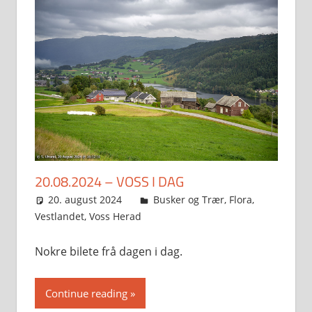
20.08.2024 – VOSS I DAG
20. august 2024
Svein
Busker og Trær
,
Flora
,
Vestlandet
,
Voss Herad
Nokre bilete frå dagen i dag.
Continue reading