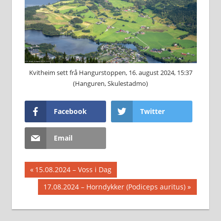
Kvitheim sett frå Hangurstoppen, 16. august 2024, 15:37
(Hanguren, Skulestadmo)
Facebook
Twitter
Email
Innleggsnavigasjon
Previous
15.08.2024 – Voss i Dag
Post:
Next
17.08.2024 – Horndykker (Podiceps auritus)
Post: