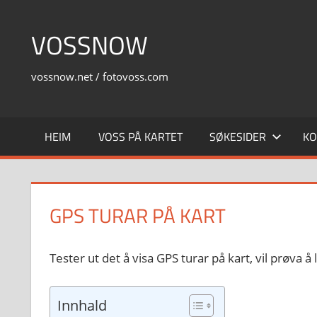
Skip
to
VOSSNOW
content
vossnow.net / fotovoss.com
HEIM
VOSS PÅ KARTET
SØKESIDER
KO
GPS TURAR PÅ KART
Tester ut det å visa GPS turar på kart, vil prøva å
Innhald