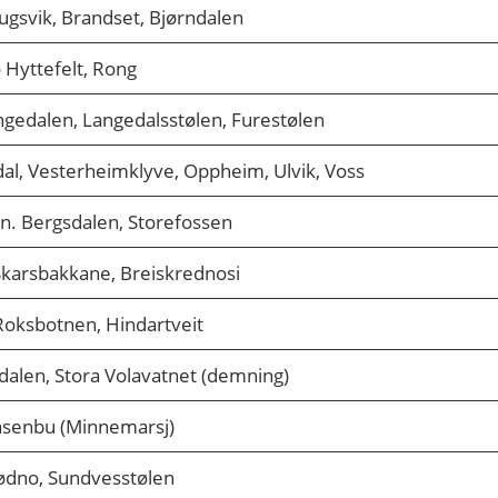
gsvik, Brandset, Bjørndalen
o Hyttefelt, Rong
gedalen, Langedalsstølen, Furestølen
dal, Vesterheimklyve, Oppheim, Ulvik, Voss
n. Bergsdalen, Storefossen
Skarsbakkane, Breiskrednosi
 Roksbotnen, Hindartveit
gdalen, Stora Volavatnet (demning)
ansenbu (Minnemarsj)
ødno, Sundvesstølen