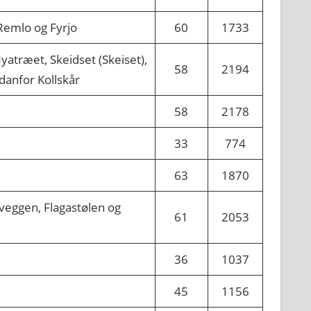
 Remlo og Fyrjo
60
1733
 Nyatræet, Skeidset (Skeiset),
58
2194
edanfor Kollskår
58
2178
33
774
63
1870
rveggen, Flagastølen og
61
2053
36
1037
45
1156