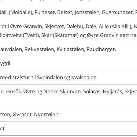
alii (Moldalie), Furteset, Beiset, Jonsstølen, Gugmundset,
rot i Øvre Granvin, Skjervet, Dalebu, Dale, Allie (Alia Allii),
pildatveita (Tveiti), Skår (Skåramat) og Øvre Granvin sett n
 Lauvdalen, Rekvestølen, Kvitlastølen, Raudberget.
bygdi
med stølstur til Sveindalen og Kvålsdalen
lje, Hosås, Øvre og Nedre Skjerven, Solarås, Hyljarås, Skje
otten, Øvraset, Nyestølen
set