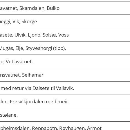
kavatnet, Skamdalen, Bulko
eggi, Vik, Skorge
asete, Ulvik, Ljono, Solsæ, Voss
Mugås, Elje, Styveshorgi (tipp).
to, Vetlavatnet.
teinsvatnet, Selhamar
l, med retur via Dalsete til Vallavik.
len, Fresvikjordalen med meir.
stølane.
ppheimsdalen, Reppabotn, Røvhaugen, Årmot