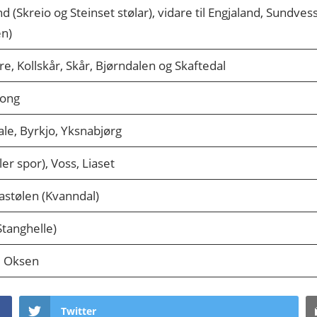
d (Skreio og Steinset stølar), vidare til Engjaland, Sundv
n)
re, Kollskår, Skår, Bjørndalen og Skaftedal
Rong
ale, Byrkjo, Yksnabjørg
er spor), Voss, Liaset
stølen (Kvanndal)
(Stanghelle)
, Oksen
Twitter