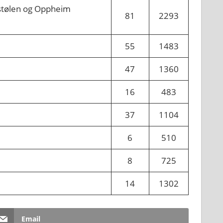
esstølen og Oppheim
81
2293
55
1483
47
1360
16
483
37
1104
6
510
8
725
14
1302
Email