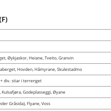
(F)
et, Øykjaskor, Heiane, Tveito, Granvin
taberget, Hovden, Håmyrane, Skulestadmo
 div. stiar i terrenget
, Kulsafjøra, Godeplasseggi, Øyane
der Gråsida), Flyane, Voss