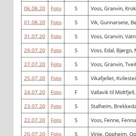
06.08.20
Foto
S
Voss, Granvin, Kro
01.08.20
Foto
S
Vik, Gunnarsete, Bø
31.07.20
Foto
S
Voss, Granvin, Vatn
29.07.20
Foto
S
Voss, Edal, Bjørgo, 
27.07.20
Foto
S
Voss, Granvin, Tvei
25.07.20
Foto
S
Vikafjellet, Kviles
24.07.20
Foto
F
Vallavik til Midtfjel
23.07.20
Foto
S
Stalheim, Brekkeda
22.07.20
Foto
S
Voss, Fenne, Fenna
20.07.20
Foto
S
Vinje, Oppheim, O