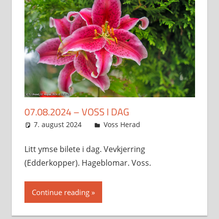
07.08.2024 – VOSS I DAG
7. august 2024
Svein
Voss Herad
Litt ymse bilete i dag. Vevkjerring
(Edderkopper). Hageblomar. Voss.
Continue reading