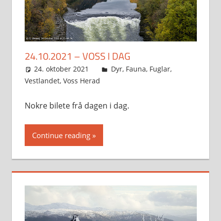
24.10.2021 – VOSS I DAG
24. oktober 2021
Svein
Dyr
,
Fauna
,
Fuglar
,
Vestlandet
,
Voss Herad
Nokre bilete frå dagen i dag.
Continue reading