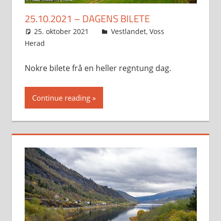
25.10.2021 – DAGENS BILETE
25. oktober 2021
Svein
Vestlandet
,
Voss
Herad
Nokre bilete frå en heller regntung dag.
Continue reading