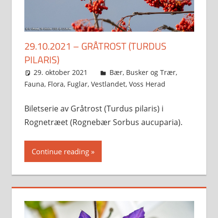
29.10.2021 – G⁠RÅTROST (T⁠URDUS
PILARIS)
29. oktober 2021
Svein
Bær
,
Busker og Trær
,
Fauna
,
Flora
,
Fuglar
,
Vestlandet
,
Voss Herad
Biletserie av G⁠råtrost (T⁠urdus pilaris) i
Rognetræet (Rognebær Sorbus aucuparia).
Continue reading