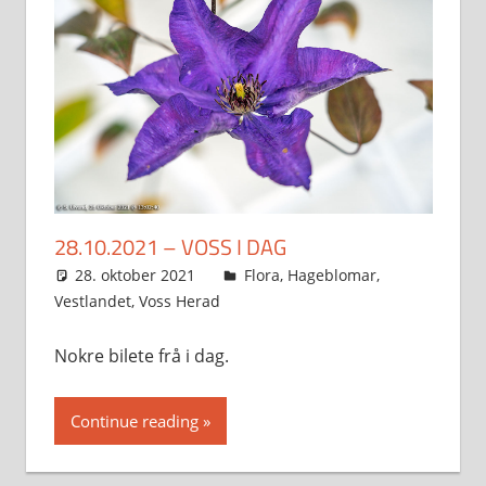
28.10.2021 – VOSS I DAG
28. oktober 2021
Svein
Flora
,
Hageblomar
,
Vestlandet
,
Voss Herad
Nokre bilete frå i dag.
Continue reading