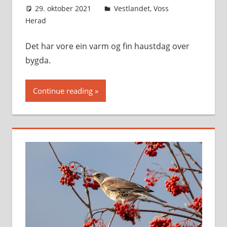
29. oktober 2021
Svein
Vestlandet
,
Voss
Herad
Det har vore ein varm og fin haustdag over
bygda.
Continue reading