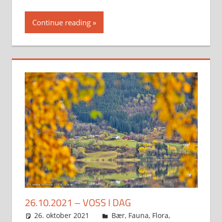
Continue reading
26.10.2021 – VOSS I DAG
26. oktober 2021
Svein
Bær
,
Fauna
,
Flora
,