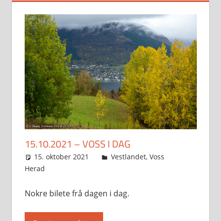
15.10.2021 – VOSS I DAG
15. oktober 2021
Svein
Vestlandet
,
Voss
Herad
Nokre bilete frå dagen i dag.