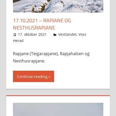
17.10.2021 – RAPJANE OG
NESTHUSRAPJANE
17. oktober 2021
Svein
Vestlandet
,
Voss
Herad
Rapjane (Teigarapjane), Rapjahalsen og
Nesthusrapjane.
Continue reading