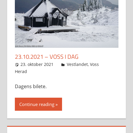
23.10.2021 – VOSS I DAG
23. oktober 2021
Svein
Vestlandet
,
Voss
Herad
Dagens bilete.
Continue reading