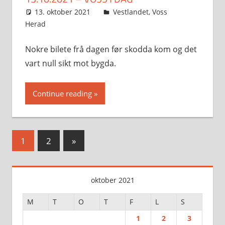
13. oktober 2021
Svein
Vestlandet
,
Voss
Herad
Nokre bilete frå dagen før skodda kom og det
vart null sikt mot bygda.
Continue reading
Sidepaginering
Next
1
2
»
Posts
oktober 2021
M
T
O
T
F
L
S
1
2
3