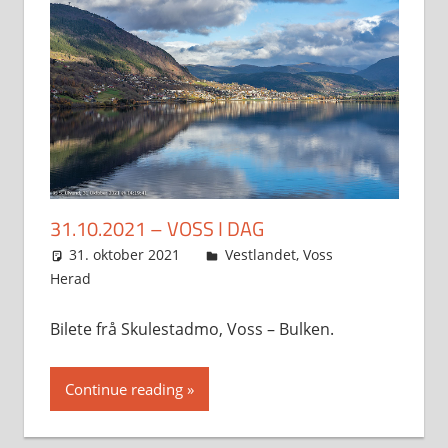
31.10.2021 – VOSS I DAG
31. oktober 2021
Svein
Vestlandet
,
Voss
Herad
Bilete frå Skulestadmo, Voss – Bulken.
Continue reading