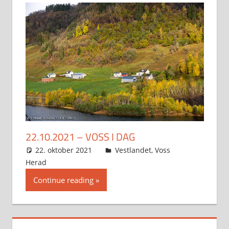
22.10.2021 – VOSS I DAG
22. oktober 2021
Svein
Vestlandet
,
Voss
Herad
Continue reading