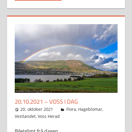
20.10.2021 – VOSS I DAG
20. oktober 2021
Svein
Flora
,
Hageblomar
,
Vestlandet
,
Voss Herad
Biletglimt frå dagen.