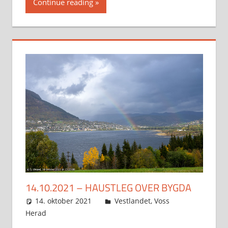
Continue reading
14.10.2021 – HAUSTLEG OVER BYGDA
14. oktober 2021
Svein
Vestlandet
,
Voss
Herad