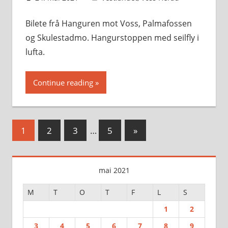
Bilete frå Hanguren mot Voss, Palmafossen
og Skulestadmo. Hangurstoppen med seilfly i
lufta.
Continue reading
Sidepaginering
Next
1
2
3
…
5
»
Posts
mai 2021
M
T
O
T
F
L
S
1
2
3
4
5
6
7
8
9