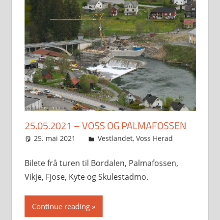
25.05.2021 – VOSS OG PALMAFOSSEN
25. mai 2021
Svein
Vestlandet
,
Voss Herad
Bilete frå turen til Bordalen, Palmafossen,
Vikje, Fjose, Kyte og Skulestadmo.
Continue reading