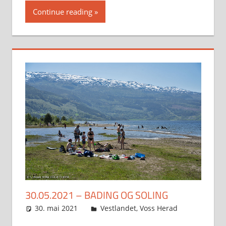
Continue reading
30.05.2021 – BADING OG SOLING
30. mai 2021
Svein
Vestlandet
,
Voss Herad