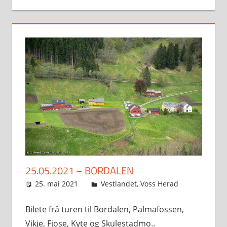
25.05.2021 – BORDALEN
25. mai 2021
Svein
Vestlandet
,
Voss Herad
Bilete frå turen til Bordalen, Palmafossen,
Vikje, Fjose, Kyte og Skulestadmo..