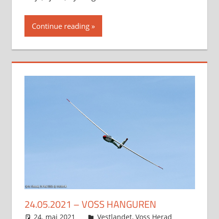
Continue reading
24.05.2021 – VOSS HANGUREN
24. mai 2021
Svein
Vestlandet
,
Voss Herad