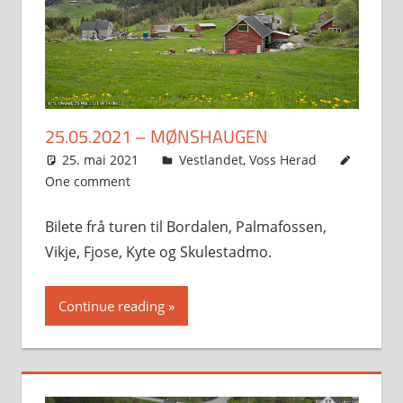
25.05.2021 – MØNSHAUGEN
25. mai 2021
Svein
Vestlandet
,
Voss Herad
One comment
Bilete frå turen til Bordalen, Palmafossen,
Vikje, Fjose, Kyte og Skulestadmo.
Continue reading