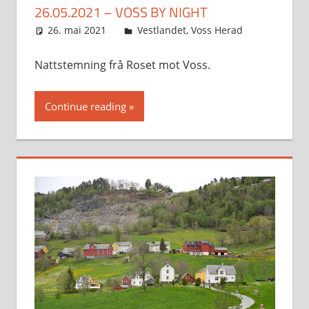
26.05.2021 – VOSS BY NIGHT
26. mai 2021
Svein
Vestlandet
,
Voss Herad
Nattstemning frå Roset mot Voss.
Continue reading