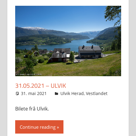
31.05.2021 – ULVIK
31. mai 2021
Svein
Ulvik Herad
,
Vestlandet
Bilete frå Ulvik.
Continue reading