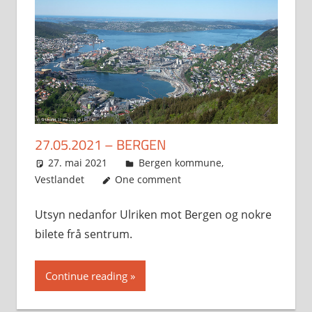
27.05.2021 – BERGEN
27. mai 2021
Svein
Bergen kommune
,
Vestlandet
One comment
Utsyn nedanfor Ulriken mot Bergen og nokre
bilete frå sentrum.
Continue reading