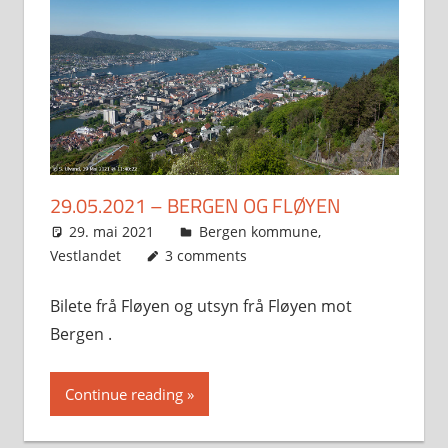
29.05.2021 – BERGEN OG FLØYEN
29. mai 2021
Svein
Bergen kommune
,
Vestlandet
3 comments
Bilete frå Fløyen og utsyn frå Fløyen mot
Bergen .
Continue reading