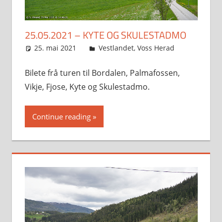
25.05.2021 – KYTE OG SKULESTADMO
25. mai 2021
Svein
Vestlandet
,
Voss Herad
Bilete frå turen til Bordalen, Palmafossen,
Vikje, Fjose, Kyte og Skulestadmo.
Continue reading