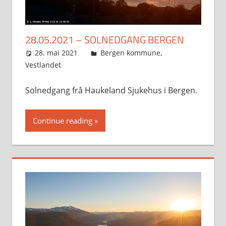
28.05.2021 – SOLNEDGANG BERGEN
28. mai 2021
Svein
Bergen kommune
,
Vestlandet
Solnedgang frå Haukeland Sjukehus i Bergen.
Continue reading