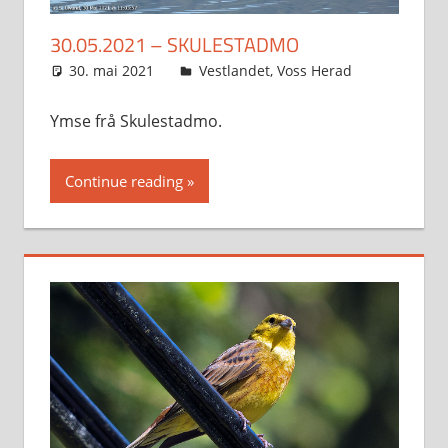
30.05.2021 – SKULESTADMO
30. mai 2021
Svein
Vestlandet
,
Voss Herad
Ymse frå Skulestadmo.
Continue reading