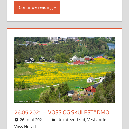
Continue reading
26.05.2021 – VOSS OG SKULESTADMO
26. mai 2021
Svein
Uncategorized
,
Vestlandet
,
Voss Herad