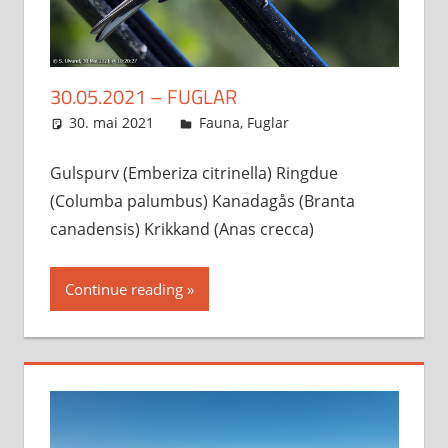
30.05.2021 – FUGLAR
30. mai 2021
Svein
Fauna
,
Fuglar
Gulspurv (Emberiza citrinella) Ringdue
(Columba palumbus) Kanadagås (Branta
canadensis) K⁠rikkand (A⁠nas crecca)
Continue reading