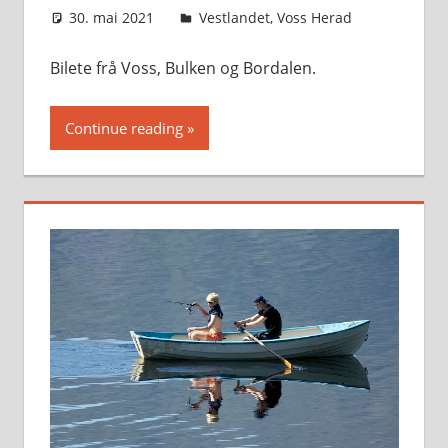
30. mai 2021
Svein
Vestlandet
,
Voss Herad
Bilete frå Voss, Bulken og Bordalen.
Continue reading