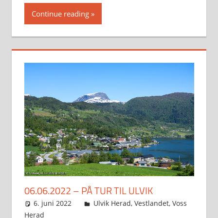
Continue reading
06.06.2022 – PÅ TUR TIL ULVIK
6. juni 2022
Svein
Ulvik Herad
,
Vestlandet
,
Voss
Herad