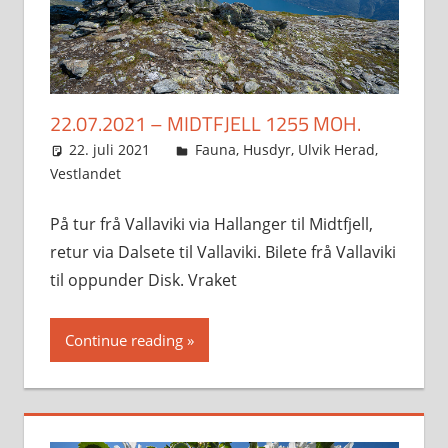
22.07.2021 – MIDTFJELL 1255 MOH.
22. juli 2021
Svein
Fauna
,
Husdyr
,
Ulvik Herad
,
Vestlandet
På tur frå Vallaviki via Hallanger til Midtfjell,
retur via Dalsete til Vallaviki. Bilete frå Vallaviki
til oppunder Disk. Vraket
Continue reading