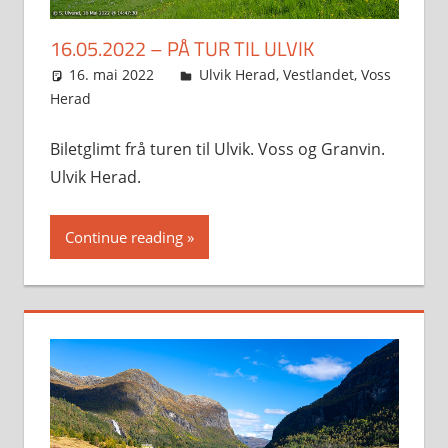
16.05.2022 – PÅ TUR TIL ULVIK
16. mai 2022
Svein
Ulvik Herad
,
Vestlandet
,
Voss
Herad
Biletglimt frå turen til Ulvik. Voss og Granvin.
Ulvik Herad.
Continue reading