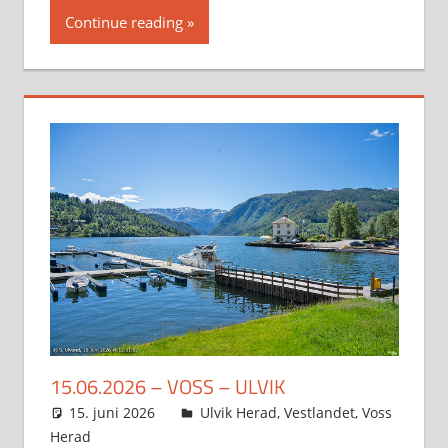
Continue reading
15.06.2026 – VOSS – ULVIK
15. juni 2026
Svein
Ulvik Herad
,
Vestlandet
,
Voss
Herad