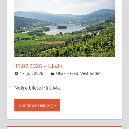
17.07.2026 – ULVIK
17. juli 2026
Svein
Ulvik Herad
,
Vestlandet
Nokre bilete frå Ulvik.
Continue reading