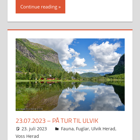
Continue reading
23.07.2023 – PÅ TUR TIL ULVIK
23. juli 2023
Svein
Fauna
,
Fuglar
,
Ulvik Herad
,
Voss Herad