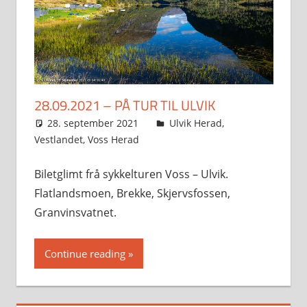
28.09.2021 – PÅ TUR TIL ULVIK
28. september 2021
Svein
Ulvik Herad
,
Vestlandet
,
Voss Herad
Biletglimt frå sykkelturen Voss – Ulvik.
Flatlandsmoen, Brekke, Skjervsfossen,
Granvinsvatnet.
Continue reading