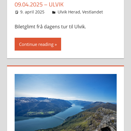
09.04.2025 – ULVIK
9. april 2025
Svein
Ulvik Herad
,
Vestlandet
Biletglimt frå dagens tur til Ulvik.
Continue reading