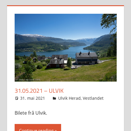
31.05.2021 – ULVIK
31. mai 2021
Svein
Ulvik Herad
,
Vestlandet
Bilete frå Ulvik.
Continue reading