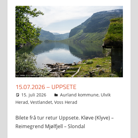
15.07.2026 – UPPSETE
15. juli 2026
Svein
Aurland kommune
,
Ulvik
Herad
,
Vestlandet
,
Voss Herad
Bilete frå tur retur Uppsete. Kløve (Klyve) –
Reimegrend Mjølfjell – Slondal