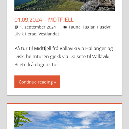
01.09.2024 – MDTFJELL
1. september 2024
Svein
Fauna
,
Fuglar
,
Husdyr
,
Ulvik Herad
,
Vestlandet
På tur til Midtfjell frå Vallaviki via Hallanger og
Disk, heimturen gjekk via Dalsete til Vallaviki.
Bilete frå dagens tur.
Continue reading