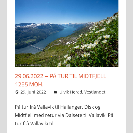
29.06.2022 – PÅ TUR TIL MIDTFJELL
1255 MOH.
29. juni 2022
Svein
Ulvik Herad
,
Vestlandet
På tur frå Vallavik til Hallanger, Disk og
Midtfjell med retur via Dalsete til Vallavik. På
tur frå Vallaviki til