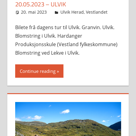
20.05.2023 – ULVIK
20. mai 2023
Svein
Ulvik Herad
,
Vestlandet
Bilete frå dagens tur til Ulvik. Granvin. Ulvik.
Blomstring i Ulvik. Hardanger
Produksjonsskule (Vestland fylkeskommune)
Blomstring ved Lekve i Ulvik.
Continue reading