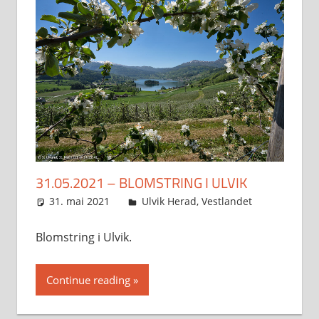
31.05.2021 – BLOMSTRING I ULVIK
31. mai 2021
Svein
Ulvik Herad
,
Vestlandet
Blomstring i Ulvik.
Continue reading