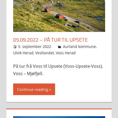
05.09.2022 – PÅ TUR TIL UPSETE
5. september 2022
Svein
Aurland kommune
,
Ulvik Herad
,
Vestlandet
,
Voss Herad
På tur frå Voss til Upsete (Voss-Upsete-Voss).
Voss – Mjølfjell.
Continue reading