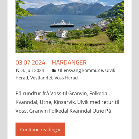
03.07.2024 – HARDANGER
3. juli 2024
Svein
Ullensvang kommune
,
Ulvik
Herad
,
Vestlandet
,
Voss Herad
På rundtur frå Voss til Granvin, Folkedal,
Kvanndal, Utne, Kinsarvik, Ulvik med retur til
Voss. Granvin Folkedal Kvanndal Utne På
Continue reading