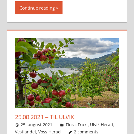
Continue reading
25.08.2021 – TIL ULVIK
25. august 2021
Svein
Flora
,
Frukt
,
Ulvik Herad
,
Vestlandet
,
Voss Herad
2 comments