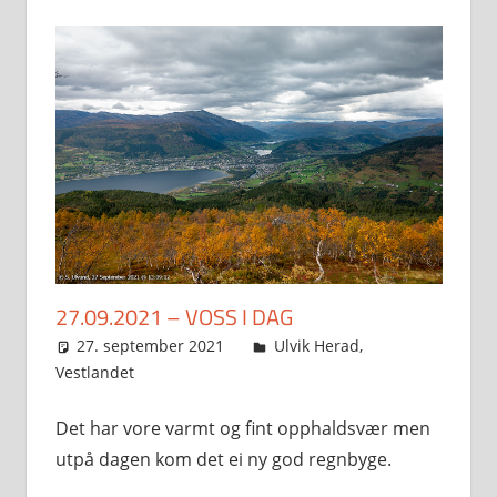
27.09.2021 – VOSS I DAG
27. september 2021
Svein
Ulvik Herad
,
Vestlandet
Det har vore varmt og fint opphaldsvær men
utpå dagen kom det ei ny god regnbyge.