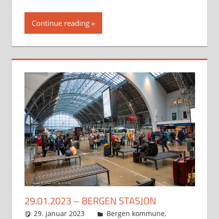
Continue reading
29.01.2023 – BERGEN STASJON
29. januar 2023
Svein
Bergen kommune
,