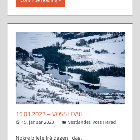
Continue reading
15.01.2023 – VOSS I DAG
15. januar 2023
Svein
Vestlandet
,
Voss Herad
Nokre bilete frå dagen i dag.