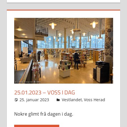
25.01.2023 – VOSS I DAG
25. januar 2023
Svein
Vestlandet
,
Voss Herad
Nokre glimt frå dagen i dag.