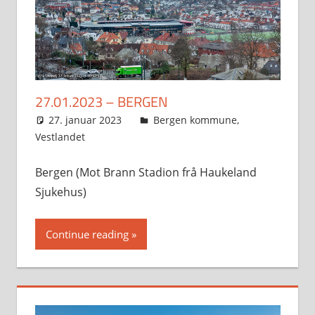
27.01.2023 – BERGEN
27. januar 2023
Svein
Bergen kommune
,
Vestlandet
Bergen (Mot Brann Stadion frå Haukeland
Sjukehus)
Continue reading