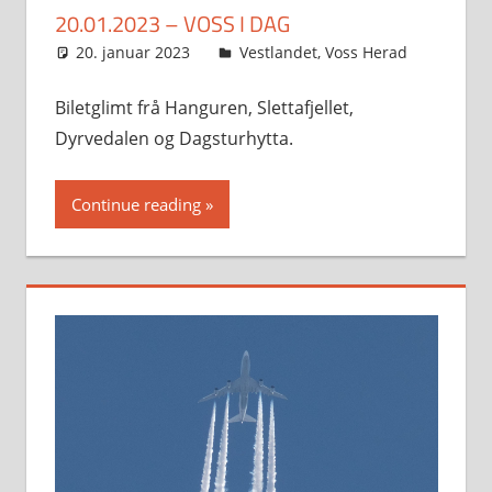
20.01.2023 – VOSS I DAG
20. januar 2023
Svein
Vestlandet
,
Voss Herad
Biletglimt frå Hanguren, Slettafjellet,
Dyrvedalen og Dagsturhytta.
Continue reading