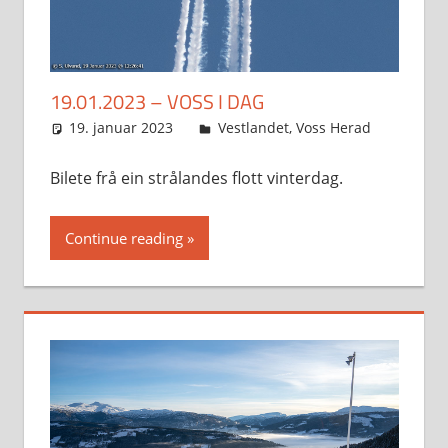
19.01.2023 – VOSS I DAG
19. januar 2023
Svein
Vestlandet
,
Voss Herad
Bilete frå ein strålandes flott vinterdag.
Continue reading