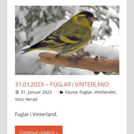
31.01.2023 – FUGLAR I VINTERLAND
31. januar 2023
Svein
Fauna
,
Fuglar
,
Vestlandet
,
Voss Herad
Fuglar i Vinterland.
Continue reading