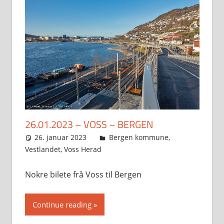
26.01.2023 – VOSS – BERGEN
26. januar 2023
Svein
Bergen kommune
,
Vestlandet
,
Voss Herad
Nokre bilete frå Voss til Bergen
Continue reading