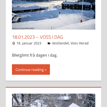
18.01.2023 – VOSS I DAG
18. januar 2023
Svein
Vestlandet
,
Voss Herad
Biletglimt frå dagen i dag.
Continue reading