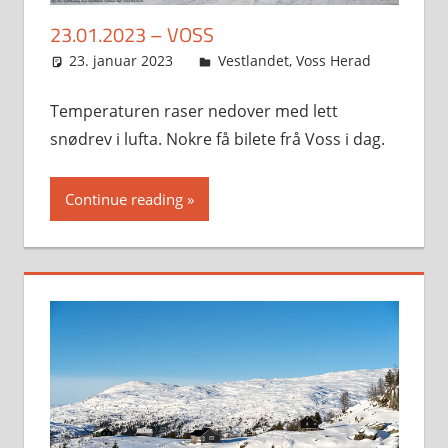
23.01.2023 – VOSS
23. januar 2023
Svein
Vestlandet
,
Voss Herad
Temperaturen raser nedover med lett
snødrev i lufta. Nokre få bilete frå Voss i dag.
Continue reading