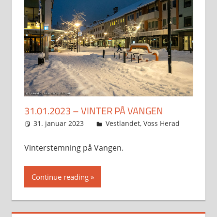
31.01.2023 – VINTER PÅ VANGEN
31. januar 2023
Svein
Vestlandet
,
Voss Herad
Vinterstemning på Vangen.
Continue reading