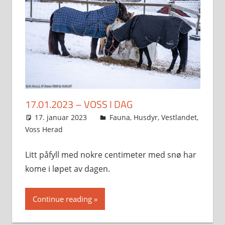
17.01.2023 – VOSS I DAG
17. januar 2023
Svein
Fauna
,
Husdyr
,
Vestlandet
,
Voss Herad
Litt påfyll med nokre centimeter med snø har
kome i løpet av dagen.
Continue reading