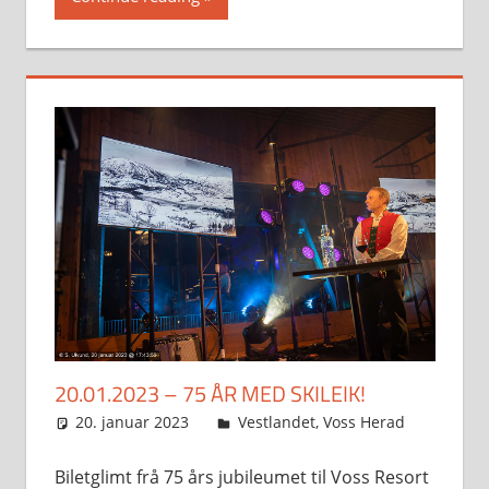
20.01.2023 – 75 ÅR MED SKILEIK!
20. januar 2023
Svein
Vestlandet
,
Voss Herad
Biletglimt frå 75 års jubileumet til Voss Resort