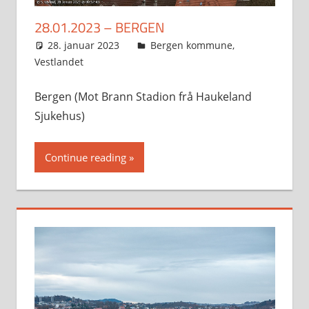
28.01.2023 – BERGEN
28. januar 2023
Svein
Bergen kommune
,
Vestlandet
Bergen (Mot Brann Stadion frå Haukeland
Sjukehus)
Continue reading