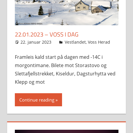
22.01.2023 – VOSS I DAG
22. januar 2023
Svein
Vestlandet
,
Voss Herad
Framleis kald start på dagen med -14C i
morgontimane. Bilete mot Storastovo og
Slettafjellstrekket, Kiseldur, Dagsturhytta ved
Klepp og mot
Continue reading