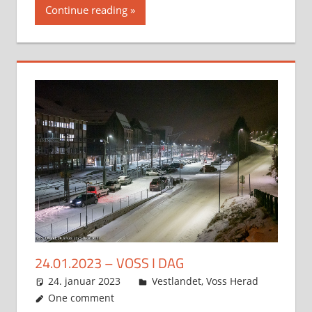
Continue reading
24.01.2023 – VOSS I DAG
24. januar 2023
Svein
Vestlandet
,
Voss Herad
One comment