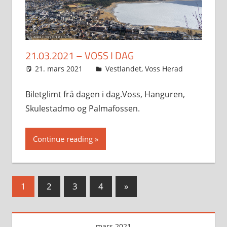
21.03.2021 – VOSS I DAG
21. mars 2021
Svein
Vestlandet
,
Voss Herad
Biletglimt frå dagen i dag.Voss, Hanguren,
Skulestadmo og Palmafossen.
Continue reading
Sidepaginering
Next
1
2
3
4
»
Posts
mars 2021