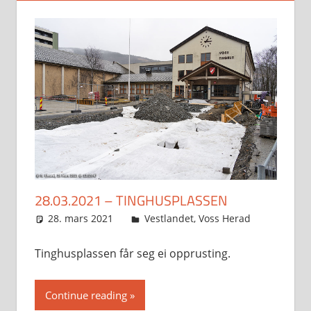
28.03.2021 – TINGHUSPLASSEN
28. mars 2021
Svein
Vestlandet
,
Voss Herad
Tinghusplassen får seg ei opprusting.
Continue reading