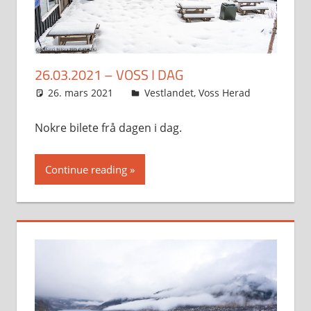
26.03.2021 – VOSS I DAG
26. mars 2021
Svein
Vestlandet
,
Voss Herad
Nokre bilete frå dagen i dag.
Continue reading