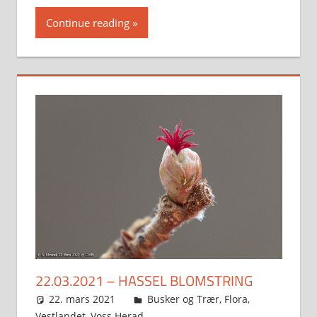
Continue reading
22.03.2021 – HASSEL BLOMSTRING
22. mars 2021
Svein
Busker og Trær
,
Flora
,
Vestlandet
,
Voss Herad