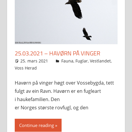
25.03.2021 – HAVØRN PÅ VINGER
25. mars 2021
Svein
Fauna
,
Fuglar
,
Vestlandet
,
Voss Herad
Havørn på vinger høgt over Vossebygda, tett
fulgt av ein Ravn. Havørn er en fugleart
i haukefamilien. Den
er Norges største rovfugl, og den
Continue reading