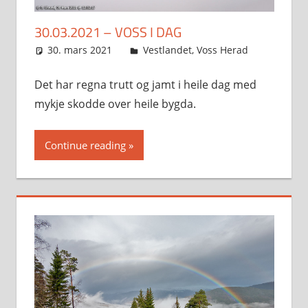
30.03.2021 – VOSS I DAG
30. mars 2021
Svein
Vestlandet
,
Voss Herad
Det har regna trutt og jamt i heile dag med
mykje skodde over heile bygda.
Continue reading