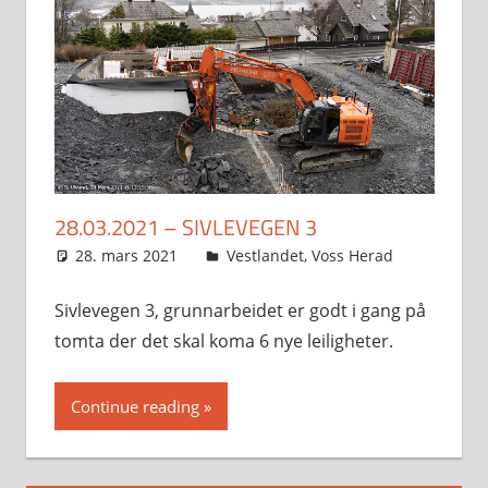
28.03.2021 – SIVLEVEGEN 3
28. mars 2021
Svein
Vestlandet
,
Voss Herad
Sivlevegen 3, grunnarbeidet er godt i gang på
tomta der det skal koma 6 nye leiligheter.
Continue reading