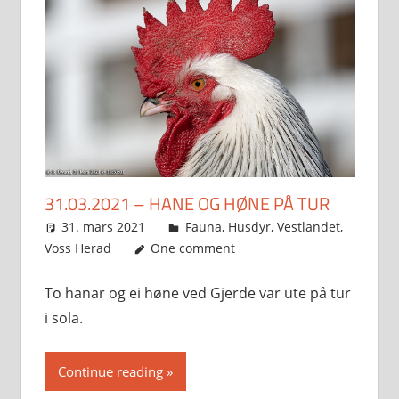
31.03.2021 – HANE OG HØNE PÅ TUR
31. mars 2021
Svein
Fauna
,
Husdyr
,
Vestlandet
,
Voss Herad
One comment
To hanar og ei høne ved Gjerde var ute på tur
i sola.
Continue reading