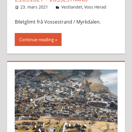
23. mars 2021
Svein
Vestlandet
,
Voss Herad
Biletglimt frå Vossestrand / Myrkdalen.
Continue reading