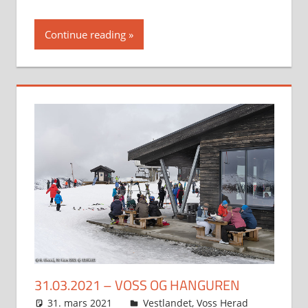
Continue reading
31.03.2021 – VOSS OG HANGUREN
31. mars 2021
Svein
Vestlandet
,
Voss Herad