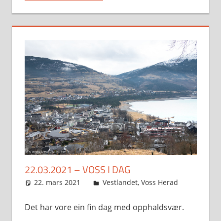
22.03.2021 – VOSS I DAG
22. mars 2021
Svein
Vestlandet
,
Voss Herad
Det har vore ein fin dag med opphaldsvær.