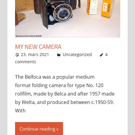
MY NEW CAMERA
23. mars 2021
Svein
Uncategorized
4
comments
The Belfoca was a popular medium
format folding camera for type No. 120
rollfilm, made by Belca and after 1957 made
by Welta, and produced between c.1950-59.
With
Continue reading