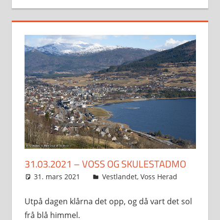
31.03.2021 – VOSS OG SKULESTADMO
31. mars 2021
Svein
Vestlandet
,
Voss Herad
Utpå dagen klårna det opp, og då vart det sol
frå blå himmel.