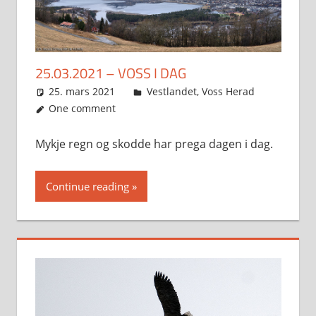
25.03.2021 – VOSS I DAG
25. mars 2021
Svein
Vestlandet
,
Voss Herad
One comment
Mykje regn og skodde har prega dagen i dag.
Continue reading