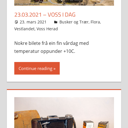
23.03.2021 – VOSS I DAG
23. mars 2021
Svein
Busker og Trær
,
Flora
,
Vestlandet
,
Voss Herad
Nokre bilete frå ein fin vårdag med
temperatur oppunder +10C.
Continue reading