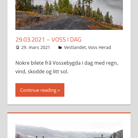
29.03.2021 – VOSS I DAG
29. mars 2021
Svein
Vestlandet
,
Voss Herad
Nokre bilete frå Vossebygda i dag med regn,
vind, skodde og litt sol.
Continue reading