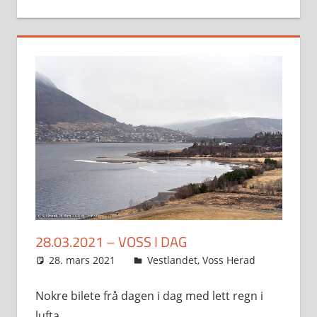
28.03.2021 – VOSS I DAG
28. mars 2021
Svein
Vestlandet
,
Voss Herad
Nokre bilete frå dagen i dag med lett regn i
lufta.