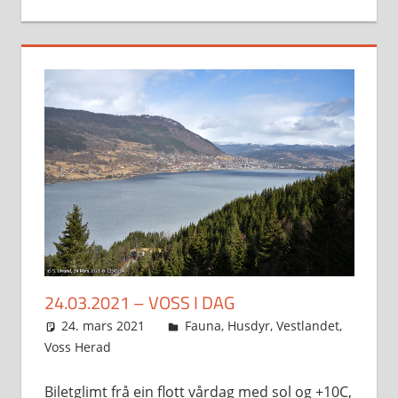
24.03.2021 – VOSS I DAG
24. mars 2021
Svein
Fauna
,
Husdyr
,
Vestlandet
,
Voss Herad
Biletglimt frå ein flott vårdag med sol og +10C,