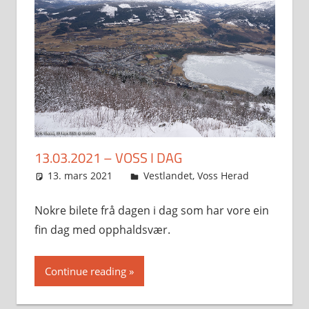
13.03.2021 – VOSS I DAG
13. mars 2021
Svein
Vestlandet
,
Voss Herad
Nokre bilete frå dagen i dag som har vore ein
fin dag med opphaldsvær.
Continue reading