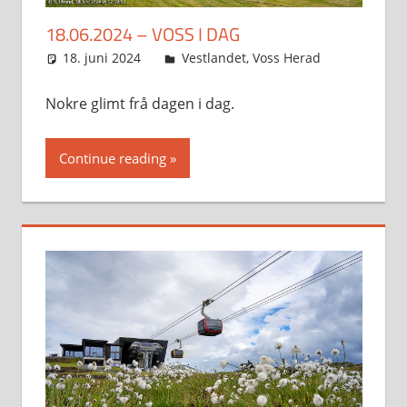
18.06.2024 – VOSS I DAG
18. juni 2024
Svein
Vestlandet
,
Voss Herad
Nokre glimt frå dagen i dag.
Continue reading