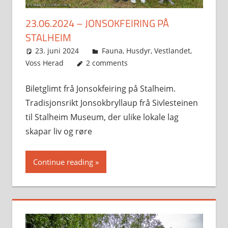
23.06.2024 – JONSOKFEIRING PÅ
STALHEIM
23. juni 2024
Svein
Fauna
,
Husdyr
,
Vestlandet
,
Voss Herad
2 comments
Biletglimt frå Jonsokfeiring på Stalheim.
Tradisjonsrikt Jonsokbryllaup frå Sivlesteinen
til Stalheim Museum, der ulike lokale lag
skapar liv og røre
Continue reading