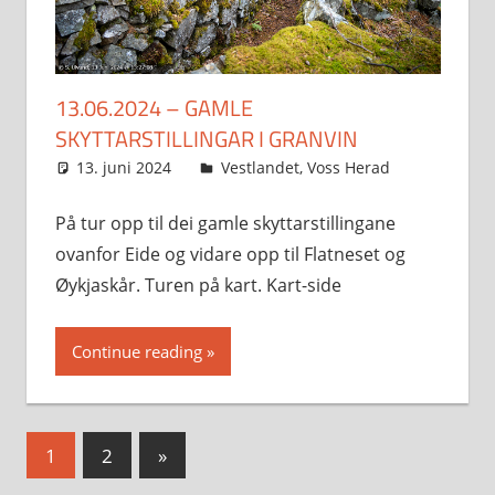
13.06.2024 – GAMLE
SKYTTARSTILLINGAR I GRANVIN
13. juni 2024
Svein
Vestlandet
,
Voss Herad
På tur opp til dei gamle skyttarstillingane
ovanfor Eide og vidare opp til Flatneset og
Øykjaskår. Turen på kart. Kart-side
Continue reading
Sidepaginering
Next
1
2
»
Posts