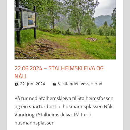
22.06.2024 – STALHEIMSKLEIVA OG
NÅLI
22. juni 2024
Svein
Vestlandet
,
Voss Herad
På tur ned Stalhemskleiva til Stalheimsfossen
og ein snartur bort til husmannsplassen Nåli.
Vandring i Stalheimskleiva. På tur til
husmannsplassen