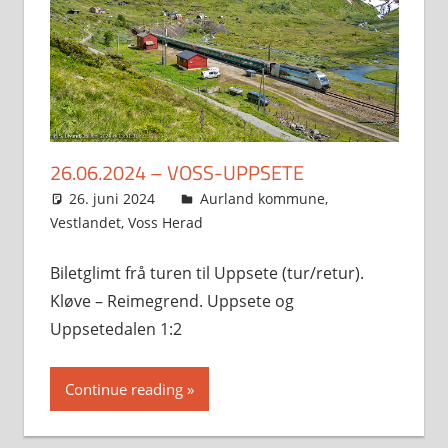
26.06.2024 – VOSS-UPPSETE
26. juni 2024
Svein
Aurland kommune
,
Vestlandet
,
Voss Herad
Biletglimt frå turen til Uppsete (tur/retur).
Kløve – Reimegrend. Uppsete og
Uppsetedalen 1:2
Continue reading