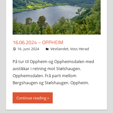
16.06.2024 – OPPHEIM
16. juni 2024
Svein
Vestlandet
,
Voss Herad
På tur til Oppheim og Oppheimsdalen med
avstikkar i retning mot Stølshaugen.
Oppheimsdalen. Frå parti mellom
Bergshaugen og Stølshaugen. Oppheim.
Continue reading