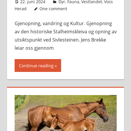
22. juni 2024
Svein
Dyr
,
Fauna
,
Vestlandet
,
Voss
Herad
One comment
Gjenopning, vandring og Kultur. Gjenopning
av den historiske Stalheimskleiva og opning av
utsiktspunkt ved Sivlesteinen. Jens Brekke
leiar oss gjennom
Continue reading