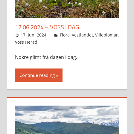
17.06.2024 – VOSS I DAG
17. juni 2024
Svein
Flora
,
Vestlandet
,
Villeblomar
,
Voss Herad
Nokre glimt frå dagen i dag.
Continue reading