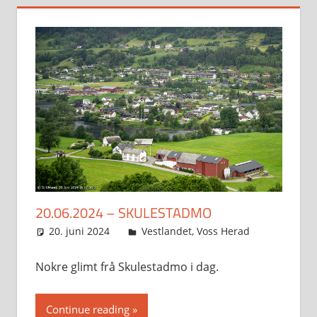
20.06.2024 – SKULESTADMO
20. juni 2024
Svein
Vestlandet
,
Voss Herad
Nokre glimt frå Skulestadmo i dag.
Continue reading