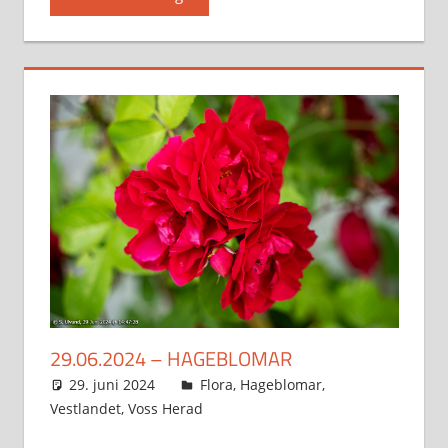
29.06.2024 – HAGEBLOMAR
29. juni 2024
Svein
Flora
,
Hageblomar
,
Vestlandet
,
Voss Herad