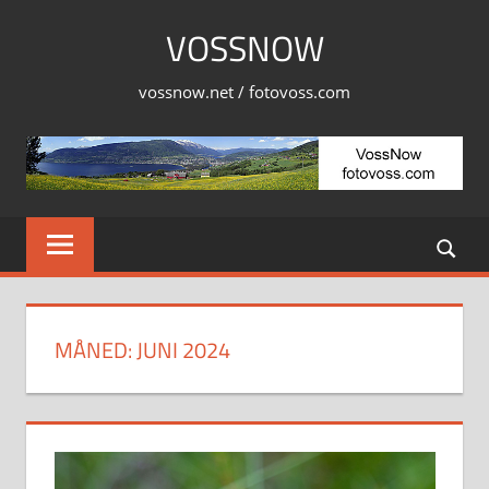
Skip
VOSSNOW
to
content
vossnow.net / fotovoss.com
MÅNED:
JUNI 2024