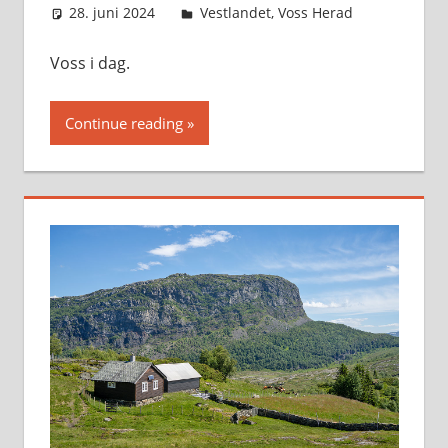
28. juni 2024
Svein
Vestlandet
,
Voss Herad
Voss i dag.
Continue reading