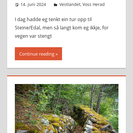
14. juni 2024
Svein
Vestlandet
,
Voss Herad
I dag hadde eg tenkt ein tur opp til
Steine/Edal, men så langt kom eg ikkje, for
vegen var stengt
Continue reading