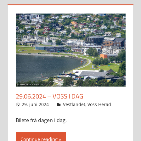
29.06.2024 – VOSS I DAG
29. juni 2024
Svein
Vestlandet
,
Voss Herad
Bilete frå dagen i dag.
Continue reading