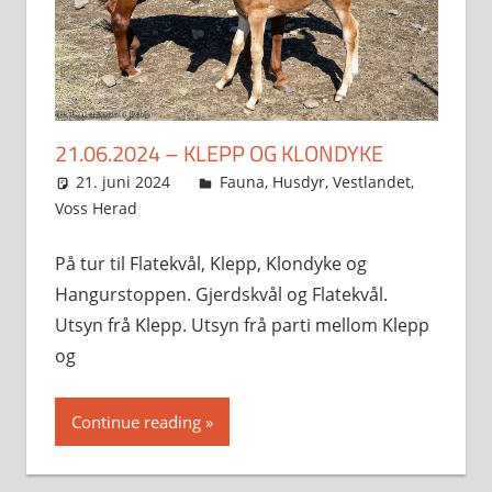
21.06.2024 – KLEPP OG KLONDYKE
21. juni 2024
Svein
Fauna
,
Husdyr
,
Vestlandet
,
Voss Herad
På tur til Flatekvål, Klepp, Klondyke og
Hangurstoppen. Gjerdskvål og Flatekvål.
Utsyn frå Klepp. Utsyn frå parti mellom Klepp
og
Continue reading