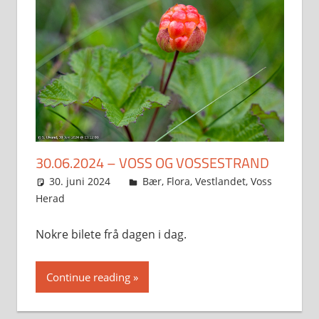
30.06.2024 – VOSS OG VOSSESTRAND
30. juni 2024
Svein
Bær
,
Flora
,
Vestlandet
,
Voss
Herad
Nokre bilete frå dagen i dag.
Continue reading