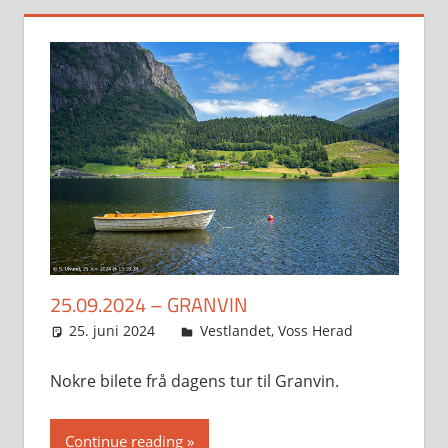
25.09.2024 – GRANVIN
25. juni 2024
Svein
Vestlandet
,
Voss Herad
Nokre bilete frå dagens tur til Granvin.
Continue reading