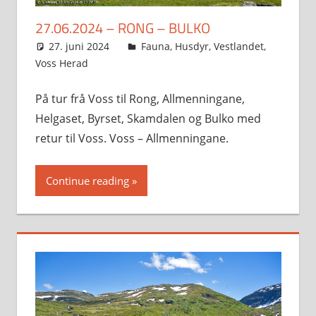
27.06.2024 – RONG – BULKO
27. juni 2024
Svein
Fauna
,
Husdyr
,
Vestlandet
,
Voss Herad
På tur frå Voss til Rong, Allmenningane,
Helgaset, Byrset, Skamdalen og Bulko med
retur til Voss. Voss – Allmenningane.
Continue reading