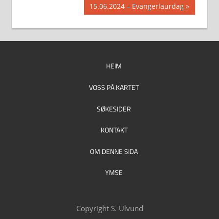
Post:
Next
15.06.2024 – Evangerlaurdag
Post:
HEIM
VOSS PÅ KARTET
SØKESIDER
KONTAKT
OM DENNE SIDA
YMSE
Copyright S. Ulvund