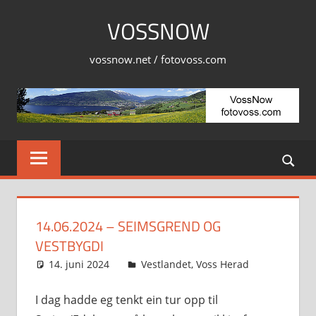
Skip
VOSSNOW
to
content
vossnow.net / fotovoss.com
14.06.2024 – SEIMSGREND OG
VESTBYGDI
14. juni 2024
Svein
Vestlandet
,
Voss Herad
I dag hadde eg tenkt ein tur opp til