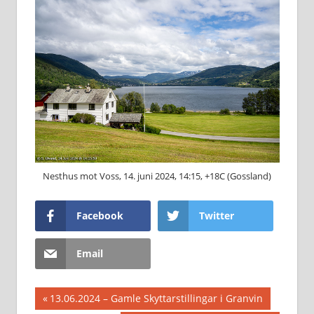
Nesthus mot Voss, 14. juni 2024, 14:15, +18C (Gossland)
Facebook
Twitter
Email
Innleggsnavigasjon
Previous
13.06.2024 – Gamle Skyttarstillingar i Granvin