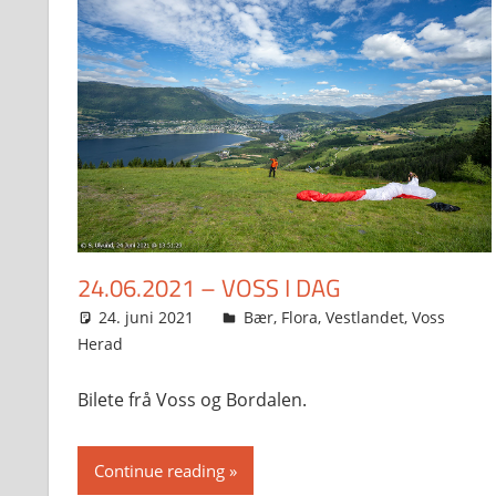
24.06.2021 – VOSS I DAG
24. juni 2021
Svein
Bær
,
Flora
,
Vestlandet
,
Voss
Herad
Bilete frå Voss og Bordalen.
Continue reading