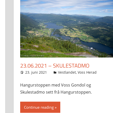
23.06.2021 – SKULESTADMO
23. juni 2021
Svein
Vestlandet
,
Voss Herad
Hangurstoppen med Voss Gondol og
Skulestadmo sett frå Hangurstoppen.
Continue reading