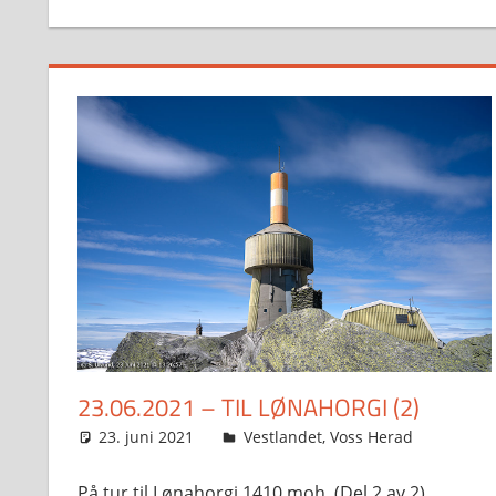
23.06.2021 – TIL LØNAHORGI (2)
23. juni 2021
Svein
Vestlandet
,
Voss Herad
På tur til Lønahorgi 1410 moh. (Del 2 av 2).