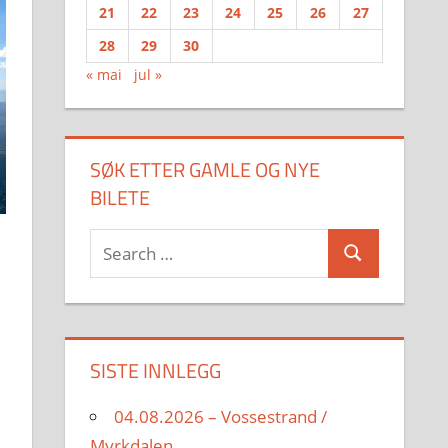
21
22
23
24
25
26
27
28
29
30
« mai
jul »
SØK ETTER GAMLE OG NYE
BILETE
Search
Search
for:
SISTE INNLEGG
04.08.2026 – Vossestrand /
Myrkdalen