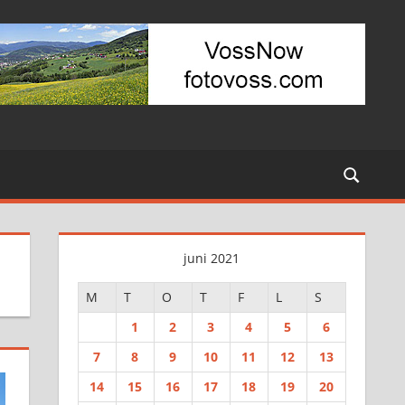
juni 2021
M
T
O
T
F
L
S
1
2
3
4
5
6
7
8
9
10
11
12
13
14
15
16
17
18
19
20