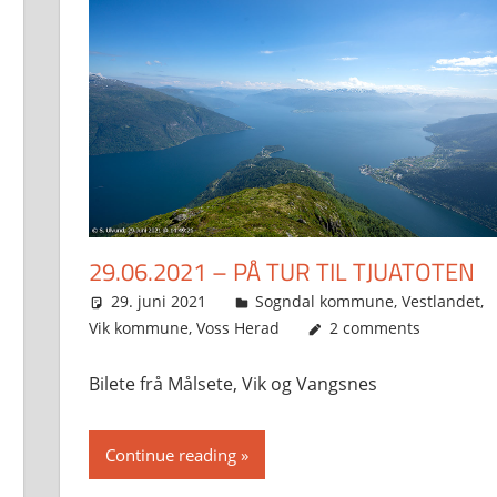
29.06.2021 – PÅ TUR TIL TJUATOTEN
29. juni 2021
Svein
Sogndal kommune
,
Vestlandet
,
Vik kommune
,
Voss Herad
2 comments
Bilete frå Målsete, Vik og Vangsnes
Continue reading