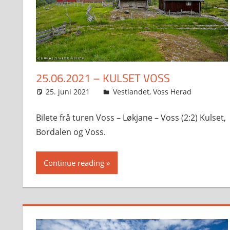
25.06.2021 – KULSET VOSS
25. juni 2021
Svein
Vestlandet
,
Voss Herad
Bilete frå turen Voss – Løkjane – Voss (2:2) Kulset,
Bordalen og Voss.
Continue reading