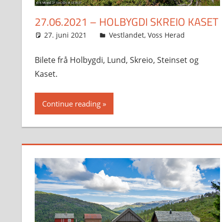
27.06.2021 – HOLBYGDI SKREIO KASET
27. juni 2021
Svein
Vestlandet
,
Voss Herad
Bilete frå Holbygdi, Lund, Skreio, Steinset og
Kaset.
Continue reading