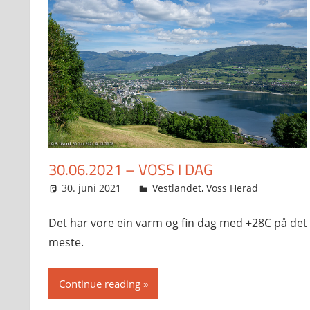
30.06.2021 – VOSS I DAG
30. juni 2021
Svein
Vestlandet
,
Voss Herad
Det har vore ein varm og fin dag med +28C på det
meste.
Continue reading