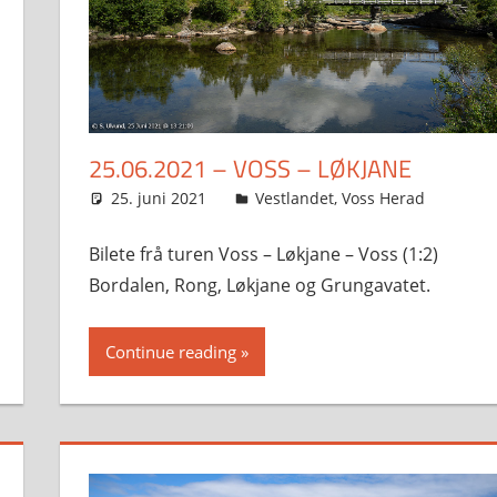
25.06.2021 – VOSS – LØKJANE
25. juni 2021
Svein
Vestlandet
,
Voss Herad
Bilete frå turen Voss – Løkjane – Voss (1:2)
Bordalen, Rong, Løkjane og Grungavatet.
Continue reading