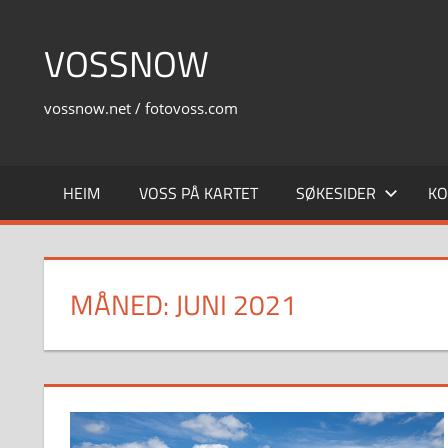
Skip
to
VOSSNOW
content
vossnow.net / fotovoss.com
HEIM
VOSS PÅ KARTET
SØKESIDER
KO
MÅNED:
JUNI 2021