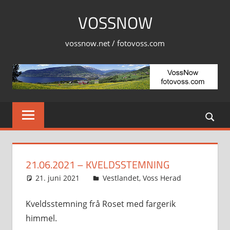
Skip
VOSSNOW
to
content
vossnow.net / fotovoss.com
21.06.2021 – KVELDSSTEMNING
21. juni 2021
Svein
Vestlandet
,
Voss Herad
Kveldsstemning frå Roset med fargerik
himmel.