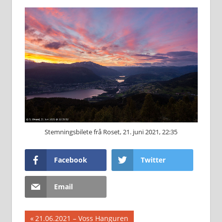
Stemningsbilete frå Roset, 21. juni 2021, 22:35
Facebook
Twitter
Email
Innleggsnavigasjon
Previous
21.06.2021 – Voss Hanguren