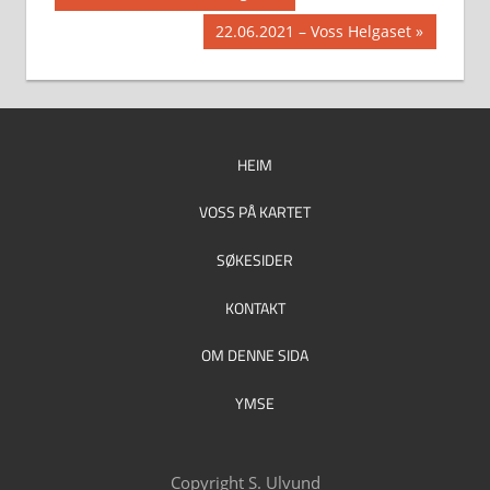
Post:
Next
22.06.2021 – Voss Helgaset
Post:
HEIM
VOSS PÅ KARTET
SØKESIDER
KONTAKT
OM DENNE SIDA
YMSE
Copyright S. Ulvund