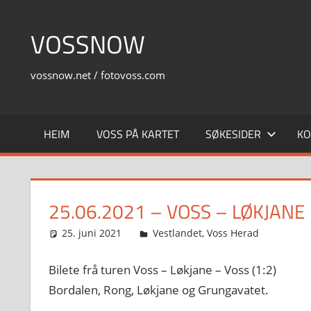
Skip
to
VOSSNOW
content
vossnow.net / fotovoss.com
HEIM
VOSS PÅ KARTET
SØKESIDER
KO
25.06.2021 – VOSS – LØKJANE
25. juni 2021
Svein
Vestlandet
,
Voss Herad
Bilete frå turen Voss – Løkjane – Voss (1:2)
Bordalen, Rong, Løkjane og Grungavatet.