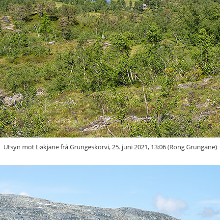
Utsyn mot Løkjane frå Grungeskorvi, 25. juni 2021, 13:06 (Rong Grungane)