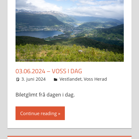
03.06.2024 – VOSS I DAG
3. juni 2024
Svein
Vestlandet
,
Voss Herad
Biletglimt frå dagen i dag.
Continue reading