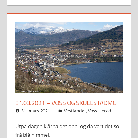
31.03.2021 – VOSS OG SKULESTADMO
31. mars 2021
Svein
Vestlandet
,
Voss Herad
Utpå dagen klårna det opp, og då vart det sol
frå blå himmel.