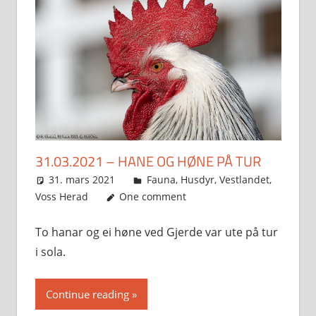
31.03.2021 – HANE OG HØNE PÅ TUR
31. mars 2021
Svein
Fauna
,
Husdyr
,
Vestlandet
,
Voss Herad
One comment
To hanar og ei høne ved Gjerde var ute på tur
i sola.
Continue reading