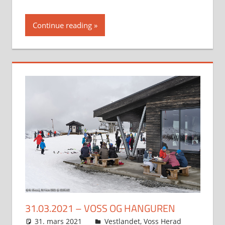
Continue reading
31.03.2021 – VOSS OG HANGUREN
31. mars 2021
Svein
Vestlandet
,
Voss Herad