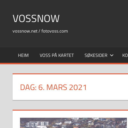
Skip
to
VOSSNOW
content
vossnow.net / fotovoss.com
HEIM
VOSS PÅ KARTET
SØKESIDER
KO
DAG:
6. MARS 2021