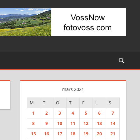
mars 2021
M
T
O
T
F
L
S
1
2
3
4
5
6
7
8
9
10
11
12
13
14
15
16
17
18
19
20
21