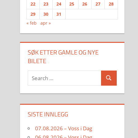
22
23
24
25
26
27
28
29
30
31
« feb
apr »
SØK ETTER GAMLE OG NYE
BILETE
Search
Search
for:
SISTE INNLEGG
07.08.2026 – Voss i Dag
06.08.2026 – Voss i Dag