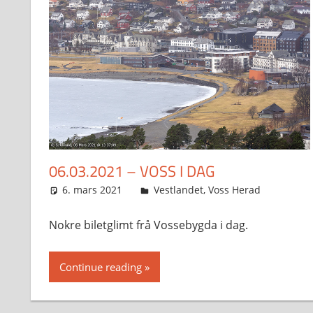
06.03.2021 – VOSS I DAG
6. mars 2021
Svein
Vestlandet
,
Voss Herad
Nokre biletglimt frå Vossebygda i dag.
Continue reading