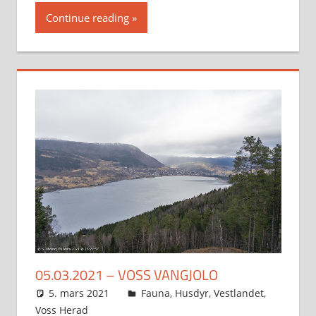
Continue reading
05.03.2021 – VOSS VANGJOLO
5. mars 2021
Svein
Fauna
,
Husdyr
,
Vestlandet
,
Voss Herad