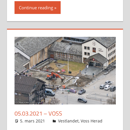
Continue reading
05.03.2021 – VOSS
5. mars 2021
Svein
Vestlandet
,
Voss Herad