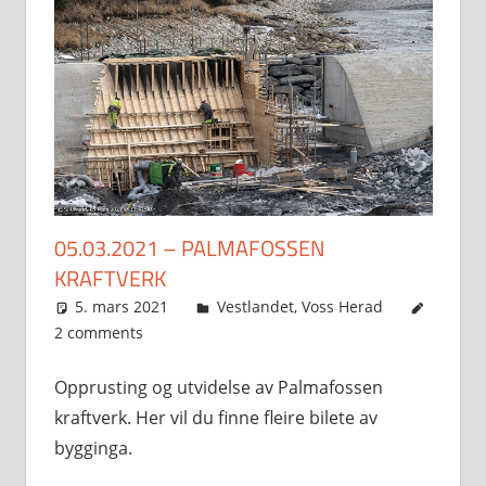
05.03.2021 – PALMAFOSSEN
KRAFTVERK
5. mars 2021
Svein
Vestlandet
,
Voss Herad
2 comments
Opprusting og utvidelse av Palmafossen
kraftverk. Her vil du finne fleire bilete av
bygginga.