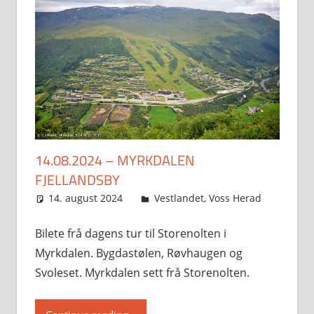
14.08.2024 – MYRKDALEN
FJELLANDSBY
14. august 2024
Svein
Vestlandet
,
Voss Herad
Bilete frå dagens tur til Storenolten i
Myrkdalen. Bygdastølen, Røvhaugen og
Svoleset. Myrkdalen sett frå Storenolten.