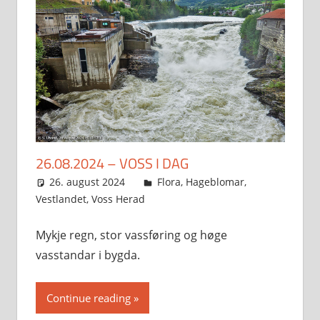
26.08.2024 – VOSS I DAG
26. august 2024
Svein
Flora
,
Hageblomar
,
Vestlandet
,
Voss Herad
Mykje regn, stor vassføring og høge
vasstandar i bygda.
Continue reading