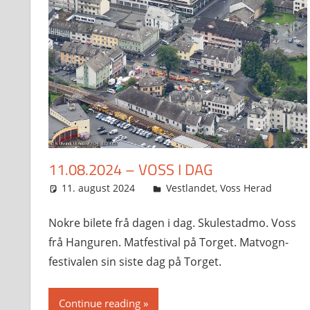
11.08.2024 – VOSS I DAG
11. august 2024
Svein
Vestlandet
,
Voss Herad
Nokre bilete frå dagen i dag. Skulestadmo. Voss
frå Hanguren. Matfestival på Torget. Matvogn-
festivalen sin siste dag på Torget.
Continue reading