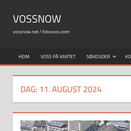
Skip
to
VOSSNOW
content
vossnow.net / fotovoss.com
HEIM
VOSS PÅ KARTET
SØKESIDER
KO
DAG:
11. AUGUST 2024