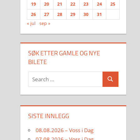
19
20
21
22
23
24
25
26
27
28
29
30
31
« jul
sep »
SØK ETTER GAMLE OG NYE
BILETE
Search
Search
for:
SISTE INNLEGG
08.08.2026 – Voss i Dag
07.08.2026 – Voss i Dag