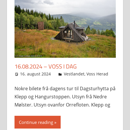
16.08.2024 – VOSS I DAG
16. august 2024
Svein
Vestlandet
,
Voss Herad
Nokre bilete frå dagens tur til Dagsturhytta på
Klepp og Hangurstoppen. Utsyn frå Nedre
Mølster. Utsyn ovanfor Orrefloten. Klepp og
Continue reading