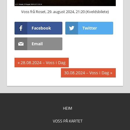
Voss frå Roset, 29. august 2024, 21:20 (Kveldsbilete)
Facebook
Twitter
Email
Innleggsnavigasjon
Previous
28.08.2024 – Voss i Dag
Post:
Next
30.08.2024 – Voss i Dag
Post:
HEIM
VOSS PÅ KARTET