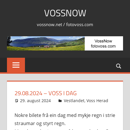
Skip
VOSSNOW
to
content
vossnow.net / fotovoss.com
29.08.2024 – VOSS I DAG
29. august 2024
Svein
Vestlandet
,
Voss Herad
Nokre bilete frå ein dag med mykje regn i strie
straumar og styrt regn.