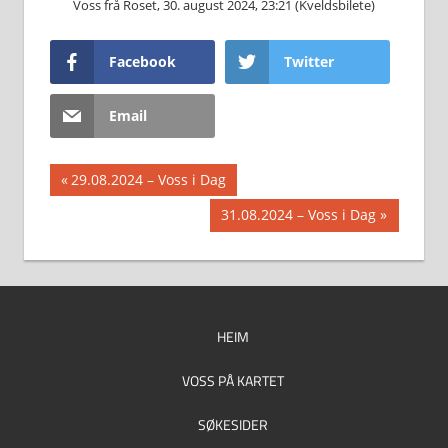
Voss frå Roset, 30. august 2024, 23:21 (Kveldsbilete)
Facebook
Twitter
Email
Innleggsnavigasjon
Previous
29.08.2024 – Voss i Dag
Post:
Next
31.08.2024 – Voss i Dag
Post:
HEIM
VOSS PÅ KARTET
SØKESIDER