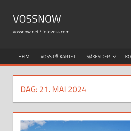
Skip
to
VOSSNOW
content
vossnow.net / fotovoss.com
HEIM
VOSS PÅ KARTET
SØKESIDER
KO
DAG:
21. MAI 2024