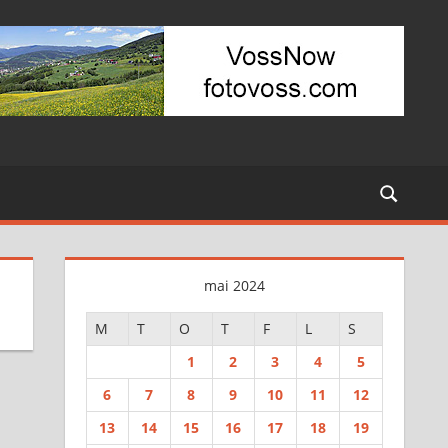
mai 2024
M
T
O
T
F
L
S
1
2
3
4
5
6
7
8
9
10
11
12
13
14
15
16
17
18
19