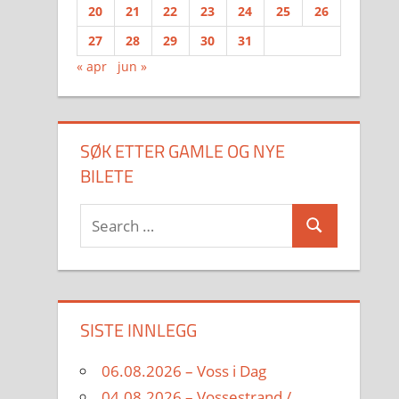
20
21
22
23
24
25
26
27
28
29
30
31
« apr
jun »
SØK ETTER GAMLE OG NYE
BILETE
Search
Search
for:
SISTE INNLEGG
06.08.2026 – Voss i Dag
04.08.2026 – Vossestrand /