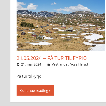
21.05.2024 – PÅ TUR TIL FYRJO
21. mai 2024
Svein
Vestlandet
,
Voss Herad
På tur til Fyrjo.
Continue reading