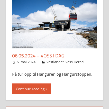
06.05.2024 – VOSS I DAG
6. mai 2024
Svein
Vestlandet
,
Voss Herad
På tur opp til Hanguren og Hangurstoppen.
Continue reading