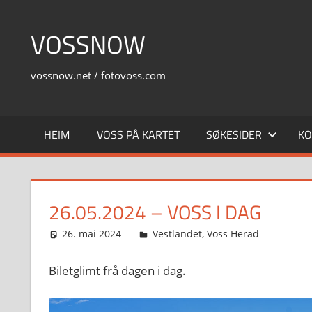
Skip
to
VOSSNOW
content
vossnow.net / fotovoss.com
HEIM
VOSS PÅ KARTET
SØKESIDER
KO
26.05.2024 – VOSS I DAG
26. mai 2024
Svein
Vestlandet
,
Voss Herad
Biletglimt frå dagen i dag.