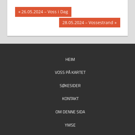
Innleggsnavigasjon
Previous
26.05.2024 – Voss i Dag
Post:
Next
28.05.2024 – Vossestrand
Post:
HEIM
VOSS PÅ KARTET
SØKESIDER
KONTAKT
OM DENNE SIDA
YMSE