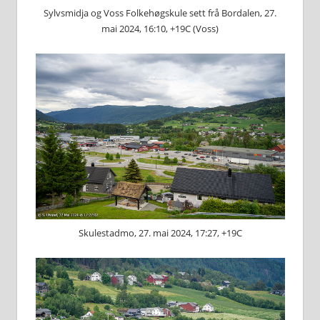
Sylvsmidja og Voss Folkehøgskule sett frå Bordalen, 27.
mai 2024, 16:10, +19C (Voss)
Skulestadmo, 27. mai 2024, 17:27, +19C