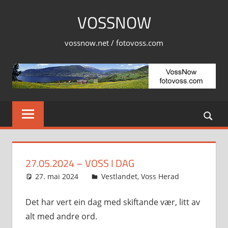
Skip
VOSSNOW
to
content
vossnow.net / fotovoss.com
27.05.2024 – VOSS I DAG
27. mai 2024
Svein
Vestlandet
,
Voss Herad
Det har vert ein dag med skiftande vær, litt av
alt med andre ord.