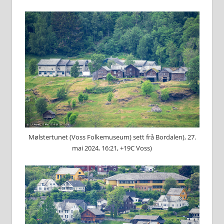
Mølstertunet (Voss Folkemuseum) sett frå Bordalen), 27.
mai 2024, 16:21, +19C Voss)