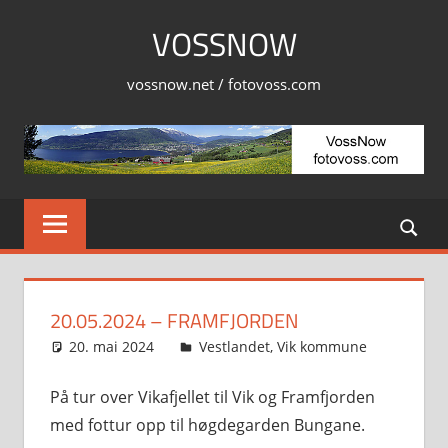
Skip
VOSSNOW
to
content
vossnow.net / fotovoss.com
20.05.2024 – FRAMFJORDEN
20. mai 2024
Svein
Vestlandet
,
Vik kommune
På tur over Vikafjellet til Vik og Framfjorden
med fottur opp til høgdegarden Bungane.