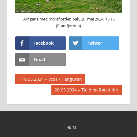
Bungane med Indrefjorden bak, 20. mai 2024, 13:15
(Framfjorden)
Facebook
Twitter
Email
Innleggsnavigasjon
Previous
19.05.2024 – Voss / Hanguren
Post:
Next
20.05.2024 – Tjeld og Rødstilk
Post:
HEIM