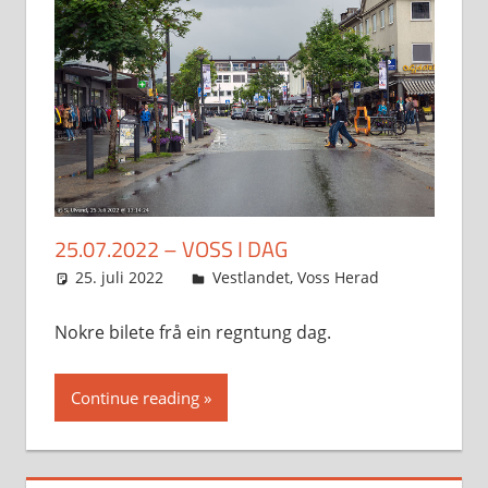
25.07.2022 – VOSS I DAG
25. juli 2022
Svein
Vestlandet
,
Voss Herad
Nokre bilete frå ein regntung dag.
Continue reading