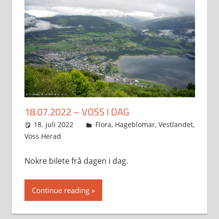
18.07.2022 – VOSS I DAG
18. juli 2022
Svein
Flora
,
Hageblomar
,
Vestlandet
,
Voss Herad
Nokre bilete frå dagen i dag.
Continue reading