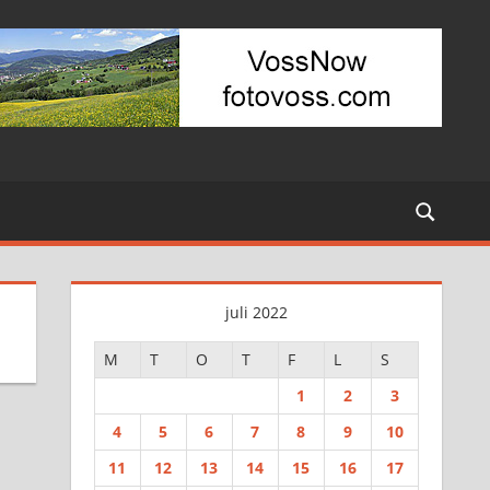
juli 2022
M
T
O
T
F
L
S
1
2
3
4
5
6
7
8
9
10
11
12
13
14
15
16
17