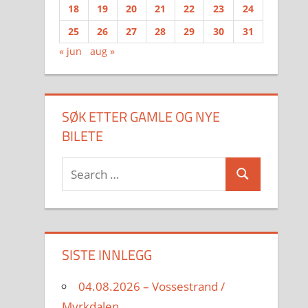
18
19
20
21
22
23
24
25
26
27
28
29
30
31
« jun
aug »
SØK ETTER GAMLE OG NYE
BILETE
Search
Search
for:
SISTE INNLEGG
04.08.2026 – Vossestrand /
Myrkdalen