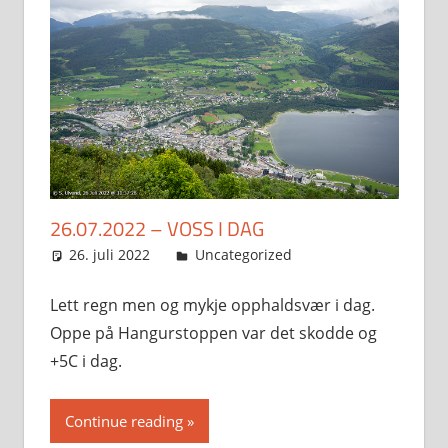
26.07.2022 – VOSS I DAG
26. juli 2022
Svein
Uncategorized
Lett regn men og mykje opphaldsvær i dag.
Oppe på Hangurstoppen var det skodde og
+5C i dag.
Continue reading