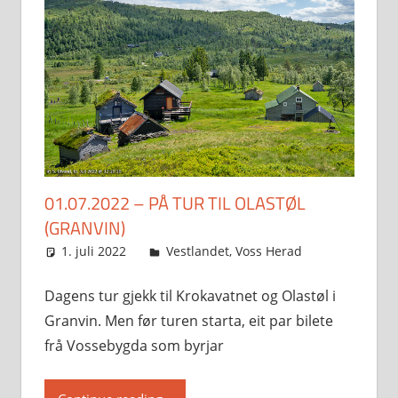
01.07.2022 – PÅ TUR TIL OLASTØL
(GRANVIN)
1. juli 2022
Svein
Vestlandet
,
Voss Herad
Dagens tur gjekk til Krokavatnet og Olastøl i
Granvin. Men før turen starta, eit par bilete
frå Vossebygda som byrjar