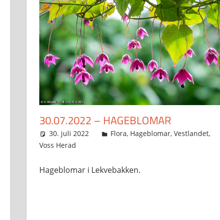
30.07.2022 – HAGEBLOMAR
30. juli 2022
Svein
Flora
,
Hageblomar
,
Vestlandet
,
Voss Herad
Hageblomar i Lekvebakken.