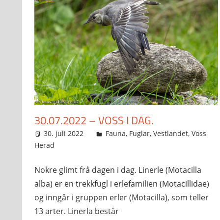
30.07.2022 – VOSS I DAG.
30. juli 2022
Svein
Fauna
,
Fuglar
,
Vestlandet
,
Voss
Herad
Nokre glimt frå dagen i dag. Linerle (Motacilla
alba) er en trekkfugl i erlefamilien (Motacillidae)
og inngår i gruppen erler (Motacilla), som teller
13 arter. Linerla består