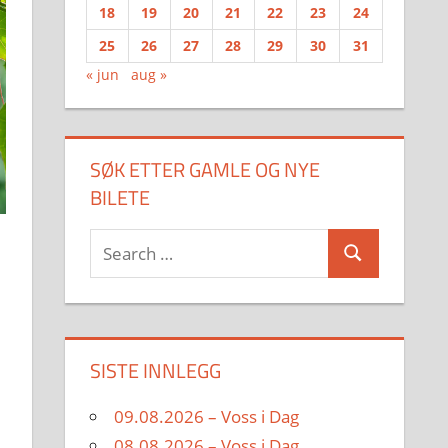
18
19
20
21
22
23
24
25
26
27
28
29
30
31
« jun
aug »
SØK ETTER GAMLE OG NYE
BILETE
Search
Search
for:
SISTE INNLEGG
09.08.2026 – Voss i Dag
08.08.2026 – Voss i Dag