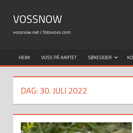
Skip
to
VOSSNOW
content
vossnow.net / fotovoss.com
HEIM
VOSS PÅ KARTET
SØKESIDER
KO
DAG:
30. JULI 2022