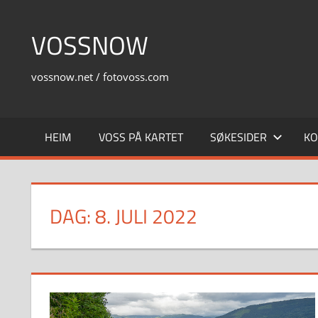
Skip
to
VOSSNOW
content
vossnow.net / fotovoss.com
HEIM
VOSS PÅ KARTET
SØKESIDER
KO
DAG:
8. JULI 2022