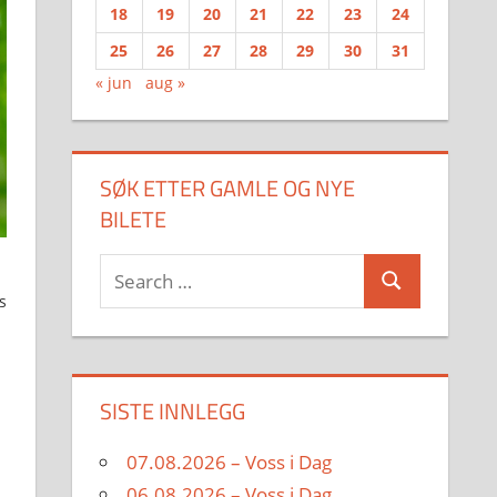
18
19
20
21
22
23
24
25
26
27
28
29
30
31
« jun
aug »
SØK ETTER GAMLE OG NYE
BILETE
Search
Search
for:
s
SISTE INNLEGG
07.08.2026 – Voss i Dag
06.08.2026 – Voss i Dag