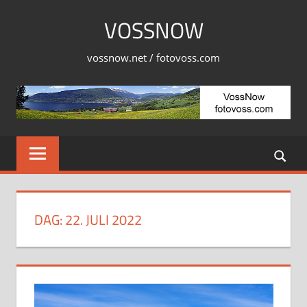
Skip
VOSSNOW
to
content
vossnow.net / fotovoss.com
DAG:
22. JULI 2022