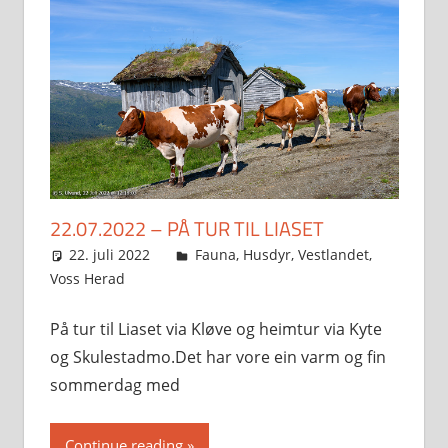
22.07.2022 – PÅ TUR TIL LIASET
22. juli 2022
Svein
Fauna
,
Husdyr
,
Vestlandet
,
Voss Herad
På tur til Liaset via Kløve og heimtur via Kyte
og Skulestadmo.Det har vore ein varm og fin
sommerdag med
Continue reading