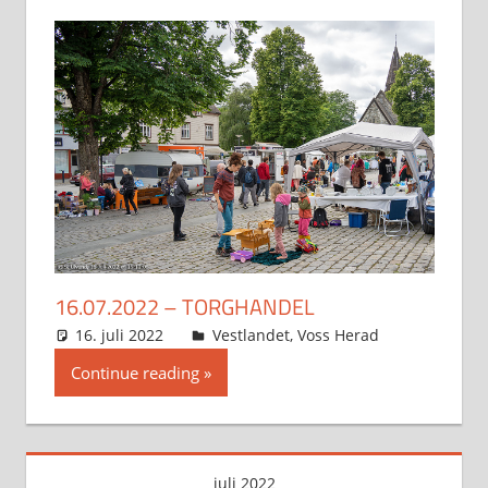
16.07.2022 – TORGHANDEL
16. juli 2022
Svein
Vestlandet
,
Voss Herad
Continue reading
juli 2022