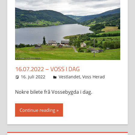
16.07.2022 – VOSS I DAG
16. juli 2022
Svein
Vestlandet
,
Voss Herad
Nokre bilete frå Vossebygda i dag.
Continue reading