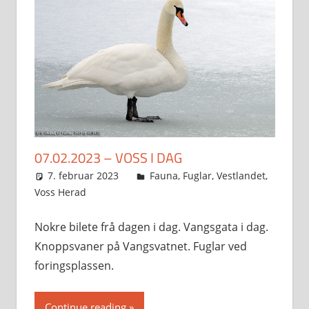
07.02.2023 – VOSS I DAG
7. februar 2023
Svein
Fauna
,
Fuglar
,
Vestlandet
,
Voss Herad
Nokre bilete frå dagen i dag. Vangsgata i dag.
Knoppsvaner på Vangsvatnet. Fuglar ved
foringsplassen.
Continue reading