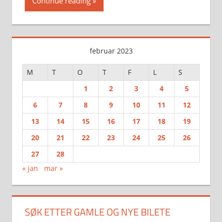
Continue reading
februar 2023
M
T
O
T
F
L
S
1
2
3
4
5
6
7
8
9
10
11
12
13
14
15
16
17
18
19
20
21
22
23
24
25
26
27
28
« jan
mar »
SØK ETTER GAMLE OG NYE BILETE