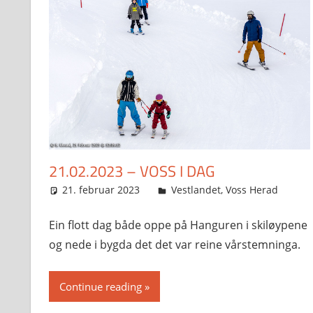
21.02.2023 – VOSS I DAG
21. februar 2023
Svein
Vestlandet
,
Voss Herad
Ein flott dag både oppe på Hanguren i skiløypene
og nede i bygda det det var reine vårstemninga.
Continue reading