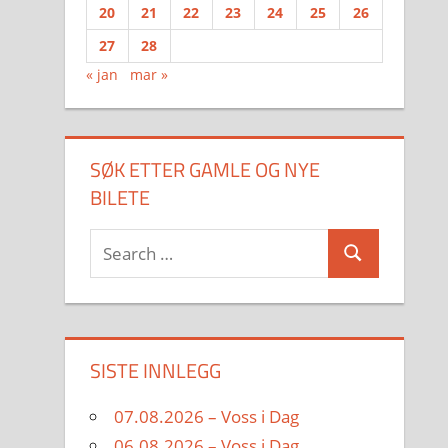
20
21
22
23
24
25
26
27
28
« jan
mar »
SØK ETTER GAMLE OG NYE
BILETE
Search
Search
for:
SISTE INNLEGG
07.08.2026 – Voss i Dag
06.08.2026 – Voss i Dag