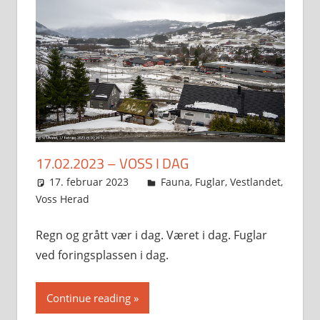
17.02.2023 – VOSS I DAG
17. februar 2023
Svein
Fauna
,
Fuglar
,
Vestlandet
,
Voss Herad
Regn og grått vær i dag. Været i dag. Fuglar
ved foringsplassen i dag.
Continue reading