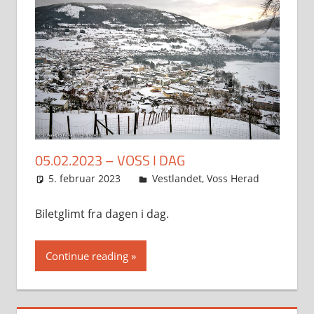
05.02.2023 – VOSS I DAG
5. februar 2023
Svein
Vestlandet
,
Voss Herad
Biletglimt fra dagen i dag.
Continue reading