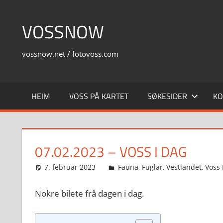
Skip
to
VOSSNOW
content
vossnow.net / fotovoss.com
HEIM
VOSS PÅ KARTET
SØKESIDER
KO
07.02.2023 – VOSS I DAG
7. februar 2023
Svein
Fauna
,
Fuglar
,
Vestlandet
,
Voss
Nokre bilete frå dagen i dag.