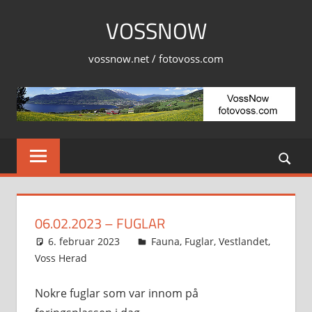
Skip
VOSSNOW
to
content
vossnow.net / fotovoss.com
06.02.2023 – FUGLAR
6. februar 2023
Svein
Fauna
,
Fuglar
,
Vestlandet
,
Voss Herad
Nokre fuglar som var innom på