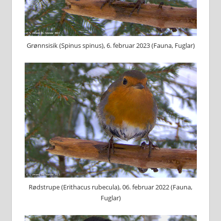
G⁠rønnsisik (S⁠pinus spinus), 6. februar 2023 (Fauna, Fuglar)
R⁠ødstrupe (E⁠rithacus rubecula), 06. februar 2022 (Fauna,
Fuglar)