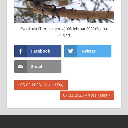
Svarttrost (Turdus merula), 06. februar 2022 (Fauna,
Fuglar)
Facebook
Twitter
Email
Innleggsnavigasjon
Previous
05.02.2023 – Voss i Dag
Post:
Next
07.02.2023 – Voss i Dag
Post: