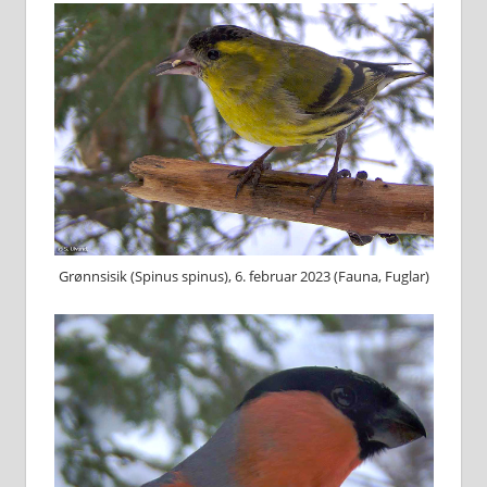
G⁠rønnsisik (S⁠pinus spinus), 6. februar 2023 (Fauna, Fuglar)