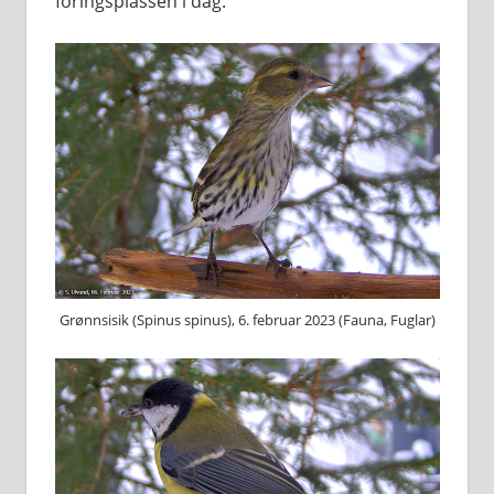
foringsplassen i dag.
G⁠rønnsisik (S⁠pinus spinus), 6. februar 2023 (Fauna, Fuglar)