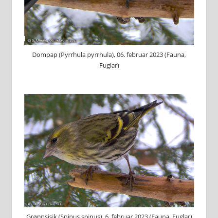
Dompap (Pyrrhula pyrrhula), 06. februar 2023 (Fauna,
Fuglar)
G⁠rønnsisik (S⁠pinus spinus), 6. februar 2023 (Fauna, Fuglar)