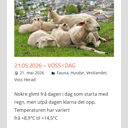
21.05.2026 – VOSS I DAG
21. mai 2026
Svein
Fauna
,
Husdyr
,
Vestlandet
,
Voss Herad
Nokre glimt frå dagen i dag som starta med
regn, men utpå dagen klarna det opp.
Temperaturen har variert
frå +8,9°C til +14,5°C