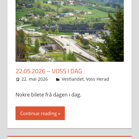
22.05.2026 – VOSS I DAG
22. mai 2026
Svein
Vestlandet
,
Voss Herad
Nokre bilete frå dagen i dag.
Continue reading